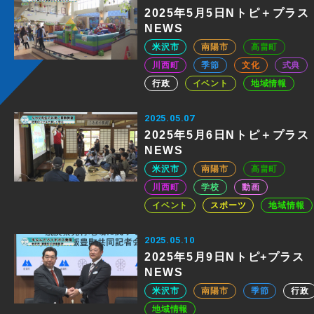
2025年5月5日Nトピ＋プラス
NEWS
米沢市
南陽市
高畠町
川西町
季節
文化
式典
行政
イベント
地域情報
2025.05.07
2025年5月6日Nトピ＋プラス
NEWS
米沢市
南陽市
高畠町
川西町
学校
動画
イベント
スポーツ
地域情報
2025.05.10
2025年5月9日Nトピ+プラス
NEWS
米沢市
南陽市
季節
行政
地域情報