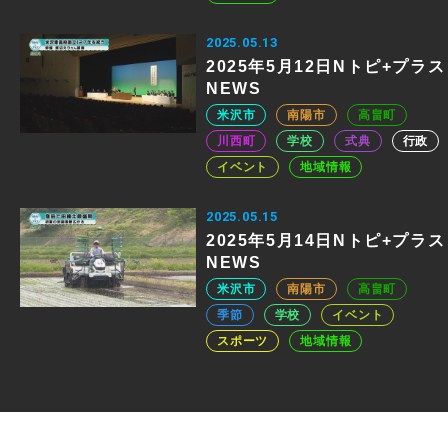
2025.05.13
2025年5月12日Nトピ+プラス
NEWS
米沢市
南陽市
高畠町
川西町
学校
式典
行政
イベント
地域情報
2025.05.15
2025年5月14日Nトピ+プラス
NEWS
米沢市
南陽市
高畠町
季節
学校
イベント
スポーツ
地域情報