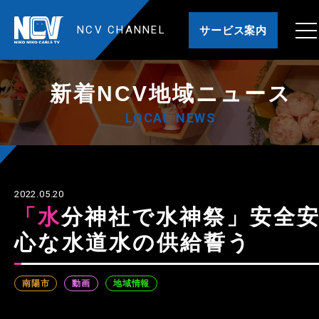
NCV CHANNEL
サービス案内
新着NCV地域ニュース
LOCAL NEWS
2022.05.20
「水分神社で水神祭」安全安
心な水道水の供給誓う
南陽市
動画
地域情報