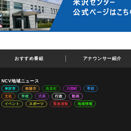
おすすめ番組
アナウンサー紹介
NCV地域ニュース
米沢市
南陽市
高畠町
川西町
季節
文化
学校
式典
行政
動画
イベント
スポーツ
緊急速報
地域情報