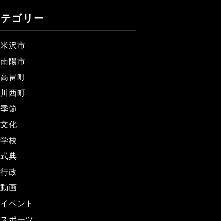
カテゴリー
米沢市
南陽市
高畠町
川西町
季節
文化
学校
式典
行政
動画
イベント
スポーツ