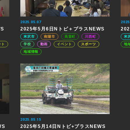
2025.05.07
2025
WS
2025年5月6日Nトピ＋プラスNEWS
20
米沢市
南陽市
高畠町
川西町
米
ント
学校
動画
イベント
スポーツ
地
地域情報
2025.05.15
WS
2025年5月14日Nトピ+プラスNEWS