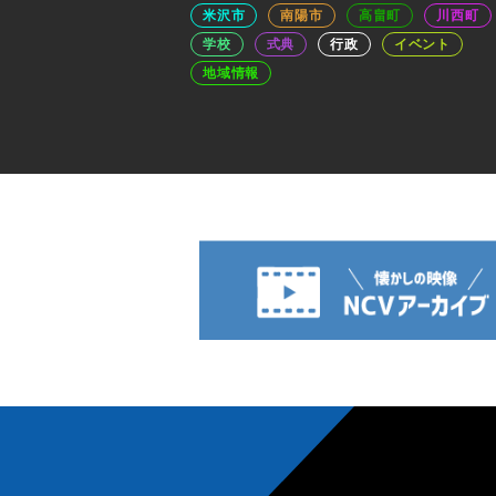
米沢市
南陽市
高畠町
川西町
学校
式典
行政
イベント
地域情報