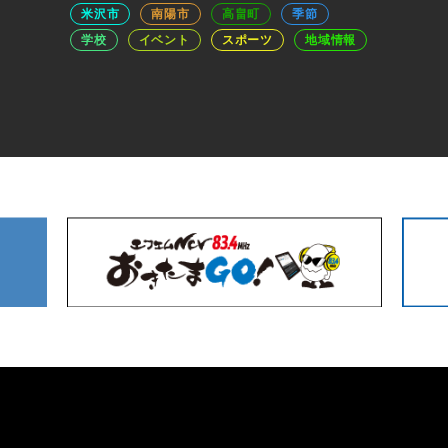
米沢市
南陽市
高畠町
季節
学校
イベント
スポーツ
地域情報