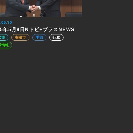
.05.10
25年5月9日Nトピ+プラスNEWS
沢市
南陽市
季節
行政
域情報