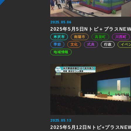
2025.05.06
2025年5月5日Nトピ＋プラスNE
米沢市
南陽市
高畠町
川西町
季節
文化
式典
行政
イベ
地域情報
2025.05.13
2025年5月12日Nトピ+プラスNE