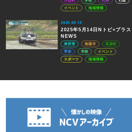
川西町
学校
式典
行政
イベント
地域情報
2025.05.15
2025年5月14日Nトピ+プラス
NEWS
米沢市
南陽市
高畠町
季節
学校
イベント
スポーツ
地域情報