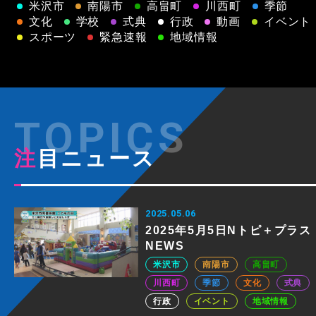
米沢市
南陽市
高畠町
川西町
季節
文化
学校
式典
行政
動画
イベント
スポーツ
緊急速報
地域情報
注目ニュース
2025.05.06
2025年5月5日Nトピ＋プラス
NEWS
米沢市
南陽市
高畠町
川西町
季節
文化
式典
行政
イベント
地域情報