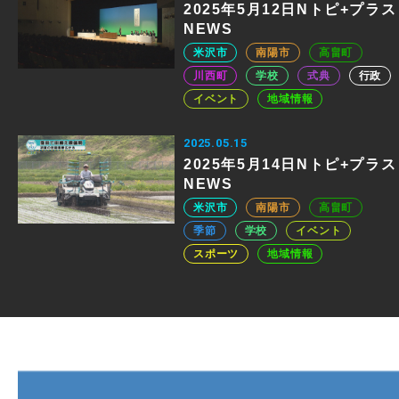
2025年5月12日Nトピ+プラス
NEWS
米沢市
南陽市
高畠町
川西町
学校
式典
行政
イベント
地域情報
2025.05.15
2025年5月14日Nトピ+プラス
NEWS
米沢市
南陽市
高畠町
季節
学校
イベント
スポーツ
地域情報