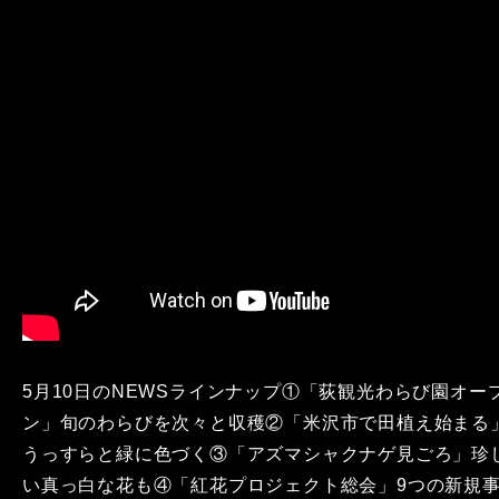
5月10日のNEWSラインナップ①「荻観光わらび園オー
ン」旬のわらびを次々と収穫②「米沢市で田植え始まる
うっすらと緑に色づく③「アズマシャクナゲ見ごろ」珍
い真っ白な花も④「紅花プロジェクト総会」9つの新規