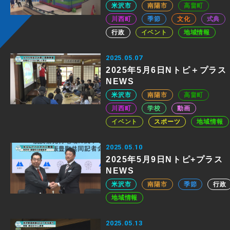
米沢市
南陽市
高畠町
川西町
季節
文化
式典
行政
イベント
地域情報
2025.05.07
2025年5月6日Nトピ＋プラス
NEWS
米沢市
南陽市
高畠町
川西町
学校
動画
イベント
スポーツ
地域情報
2025.05.10
2025年5月9日Nトピ+プラス
NEWS
米沢市
南陽市
季節
行政
地域情報
2025.05.13