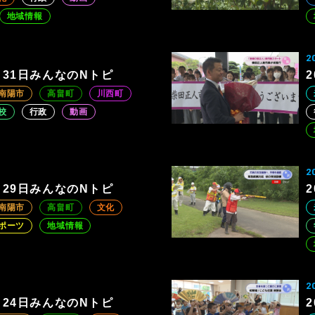
地域情報
2
7月31日みんなのNトピ
南陽市
高畠町
川西町
校
行政
動画
2
7月29日みんなのNトピ
南陽市
高畠町
文化
ポーツ
地域情報
2
7月24日みんなのNトピ