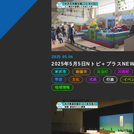
2025.05.06
2025年5月5日Nトピ＋プラスNE
米沢市
南陽市
高畠町
川西町
季節
文化
式典
行政
イベ
地域情報