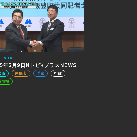
.05.10
25年5月9日Nトピ+プラスNEWS
沢市
南陽市
季節
行政
域情報