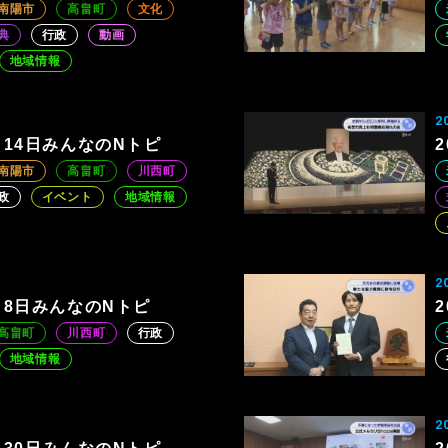
南陽市
高畠町
文化
典
行政
動画
地域情報
2
7月14日みんなのNトピ
南陽市
高畠町
川西町
政
イベント
地域情報
2
7月8日みんなのNトピ
高畠町
川西町
行政
地域情報
2