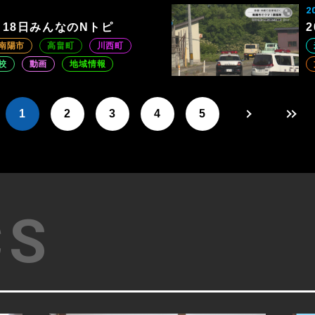
2
6月18日みんなのNトピ
南陽市
高畠町
川西町
校
動画
地域情報
1
2
3
4
5