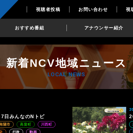
視聴者投稿
お問い合わせ
視
おすすめ番組
アナウンサー紹介
新着NCV地域ニュース
LOCAL NEWS
2
8月7日みんなのNトピ
南陽市
高畠町
川西町
化
行政
動画