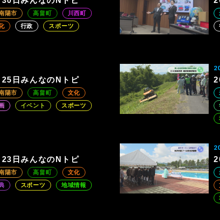
6月30日みんなのNトピ
南陽市
高畠町
川西町
化
行政
スポーツ
2
6月25日みんなのNトピ
南陽市
高畠町
文化
画
イベント
スポーツ
2
6月23日みんなのNトピ
南陽市
高畠町
文化
典
スポーツ
地域情報