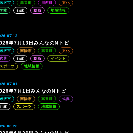
米沢市
高畠町
川西町
文化
学校
行政
動画
地域情報
026.07.13
2026年7月13日みんなのNトピ
米沢市
南陽市
高畠町
文化
式典
行政
動画
イベント
スポーツ
地域情報
026.07.01
2026年7月1日みんなのNトピ
米沢市
南陽市
高畠町
式典
行政
スポーツ
地域情報
026.06.26