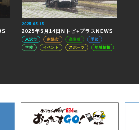
2025.05.15
WS
2025年5月14日Nトピ+プラスNEWS
米沢市
南陽市
高畠町
季節
学校
イベント
スポーツ
地域情報