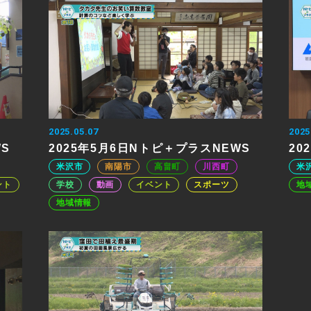
2025.05.07
2025
WS
2025年5月6日Nトピ＋プラスNEWS
20
米沢市
南陽市
高畠町
川西町
米
ント
学校
動画
イベント
スポーツ
地
地域情報