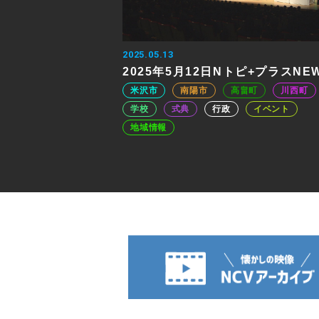
2025.05.13
2025年5月12日Nトピ+プラスNE
米沢市
南陽市
高畠町
川西町
学校
式典
行政
イベント
地域情報