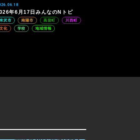
026.06.18
2026年6月17日みんなのNトピ
米沢市
南陽市
高畠町
川西町
文化
学校
地域情報