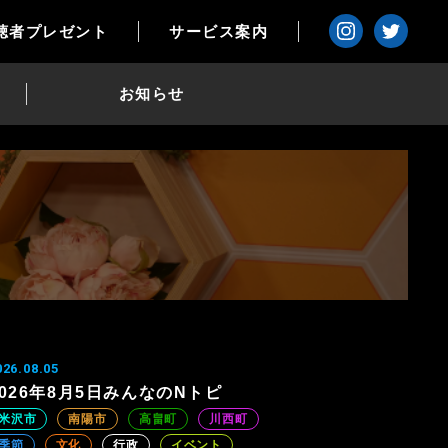
聴者プレゼント
サービス案内
お知らせ
026.08.05
2026年8月5日みんなのNトピ
米沢市
南陽市
高畠町
川西町
季節
文化
行政
イベント