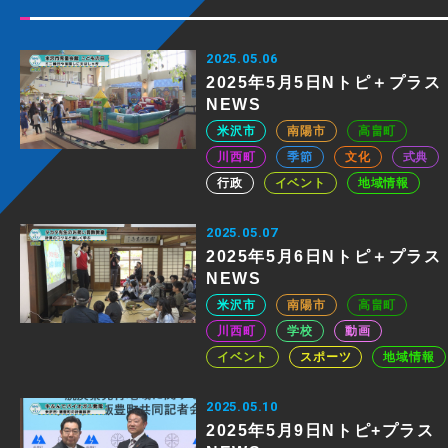
2025.05.06
2025年5月5日Nトピ＋プラス
NEWS
米沢市
南陽市
高畠町
川西町
季節
文化
式典
行政
イベント
地域情報
2025.05.07
2025年5月6日Nトピ＋プラス
NEWS
米沢市
南陽市
高畠町
川西町
学校
動画
イベント
スポーツ
地域情報
2025.05.10
2025年5月9日Nトピ+プラス