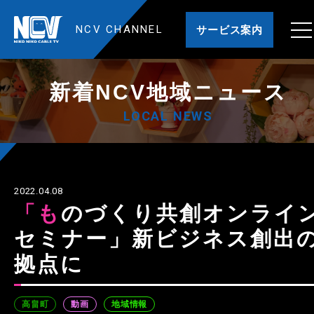
NCV CHANNEL
サービス案内
新着NCV地域ニュース
LOCAL NEWS
2022.04.08
「ものづくり共創オンライン
セミナー」新ビジネス創出
拠点に
高畠町
動画
地域情報