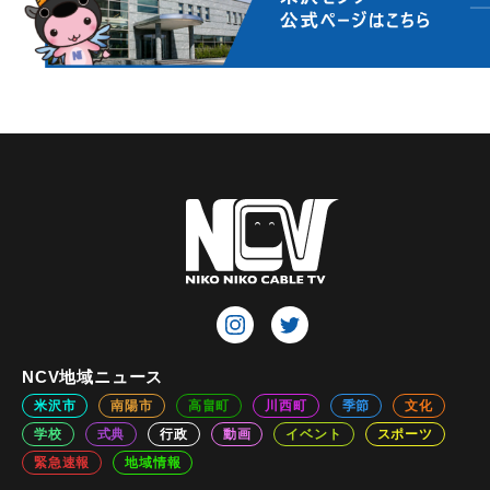
NCV地域ニュース
米沢市
南陽市
高畠町
川西町
季節
文化
学校
式典
行政
動画
イベント
スポーツ
緊急速報
地域情報