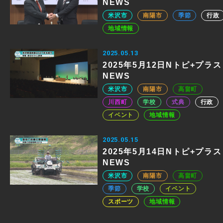
NEWS
米沢市
南陽市
季節
行政
地域情報
2025.05.13
2025年5月12日Nトピ+プラス
NEWS
米沢市
南陽市
高畠町
川西町
学校
式典
行政
イベント
地域情報
2025.05.15
2025年5月14日Nトピ+プラス
NEWS
米沢市
南陽市
高畠町
季節
学校
イベント
スポーツ
地域情報