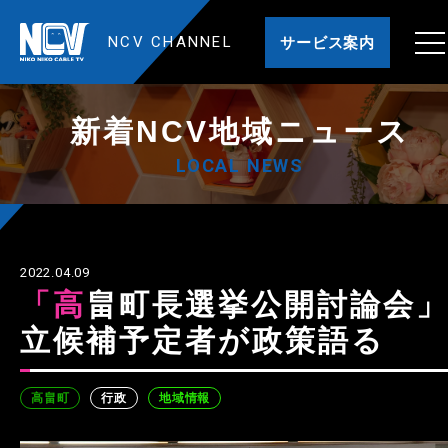
NCV CHANNEL
サービス案内
新着NCV地域ニュース
LOCAL NEWS
2022.04.09
「高畠町長選挙公開討論会」
立候補予定者が政策語る
高畠町
行政
地域情報