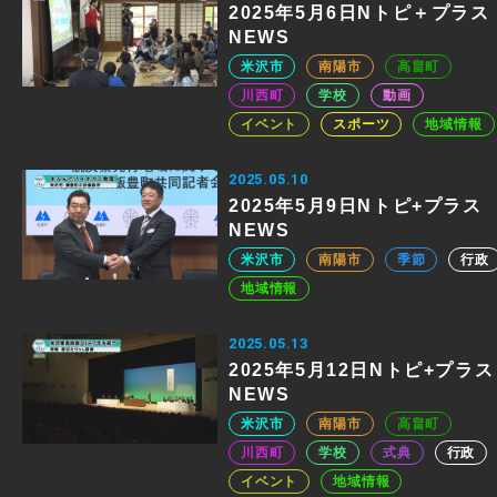
2025年5月6日Nトピ＋プラス
NEWS
米沢市
南陽市
高畠町
川西町
学校
動画
イベント
スポーツ
地域情報
2025.05.10
2025年5月9日Nトピ+プラス
NEWS
米沢市
南陽市
季節
行政
地域情報
2025.05.13
2025年5月12日Nトピ+プラス
NEWS
米沢市
南陽市
高畠町
川西町
学校
式典
行政
イベント
地域情報