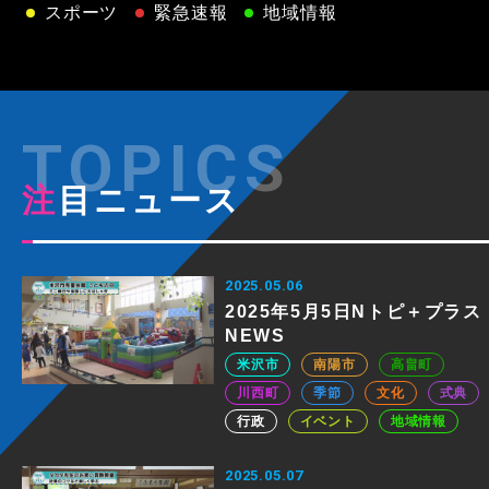
スポーツ
緊急速報
地域情報
注目ニュース
2025.05.06
2025年5月5日Nトピ＋プラス
NEWS
米沢市
南陽市
高畠町
川西町
季節
文化
式典
行政
イベント
地域情報
2025.05.07