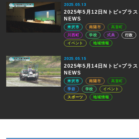
2025.05.13
2025年5月12日Nトピ+プラス
NEWS
米沢市
南陽市
高畠町
川西町
学校
式典
行政
イベント
地域情報
2025.05.15
2025年5月14日Nトピ+プラス
NEWS
米沢市
南陽市
高畠町
季節
学校
イベント
スポーツ
地域情報