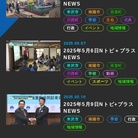
NEWS
米沢市
南陽市
高畠町
川西町
季節
文化
式典
行政
イベント
地域情報
2025.05.07
2025年5月6日Nトピ＋プラス
NEWS
米沢市
南陽市
高畠町
川西町
学校
動画
イベント
スポーツ
地域情報
2025.05.10
2025年5月9日Nトピ+プラス
NEWS
米沢市
南陽市
季節
行政
地域情報