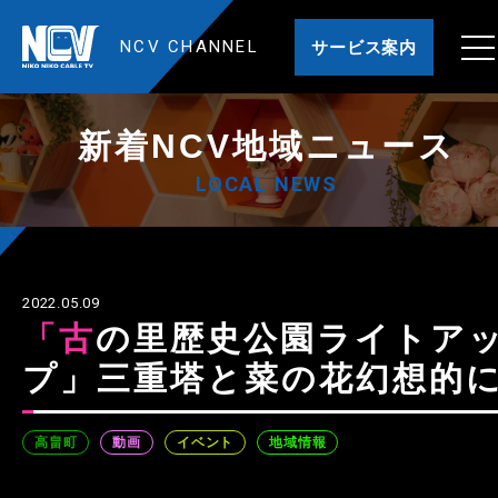
NCV CHANNEL
サービス案内
新着NCV地域ニュース
LOCAL NEWS
2022.05.09
「古の里歴史公園ライトアッ
プ」三重塔と菜の花幻想的
高畠町
動画
イベント
地域情報