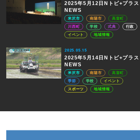
2025年5月12日Nトピ+プラス
NEWS
米沢市
南陽市
高畠町
川西町
学校
式典
行政
イベント
地域情報
2025.05.15
2025年5月14日Nトピ+プラス
NEWS
米沢市
南陽市
高畠町
季節
学校
イベント
スポーツ
地域情報