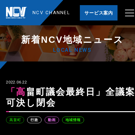
NCV CHANNEL
サービス案内
新着NCV地域ニュース
LOCAL NEWS
2022.06.22
「高畠町議会最終日」全議案
可決し閉会
高畠町
行政
動画
地域情報