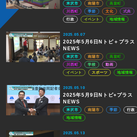
米沢市
南陽市
高畠町
川西町
季節
文化
式典
行政
イベント
地域情報
2025.05.07
2025年5月6日Nトピ＋プラス
NEWS
米沢市
南陽市
高畠町
川西町
学校
動画
イベント
スポーツ
地域情報
2025.05.10
2025年5月9日Nトピ+プラス
NEWS
米沢市
南陽市
季節
行政
地域情報
2025.05.13