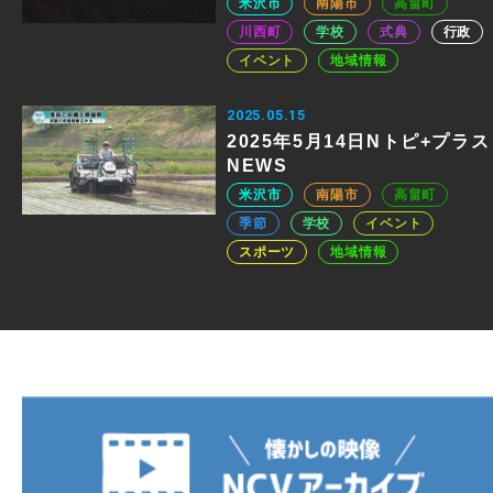
米沢市
南陽市
高畠町
川西町
学校
式典
行政
イベント
地域情報
2025.05.15
2025年5月14日Nトピ+プラス
NEWS
米沢市
南陽市
高畠町
季節
学校
イベント
スポーツ
地域情報