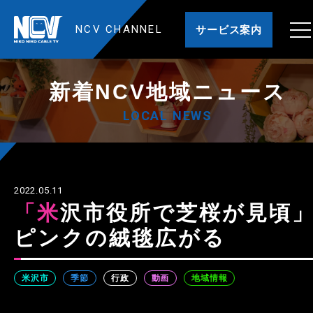
NCV CHANNEL
サービス案内
新着NCV地域ニュース
LOCAL NEWS
2022.05.11
「米沢市役所で芝桜が見頃」
ピンクの絨毯広がる
米沢市
季節
行政
動画
地域情報