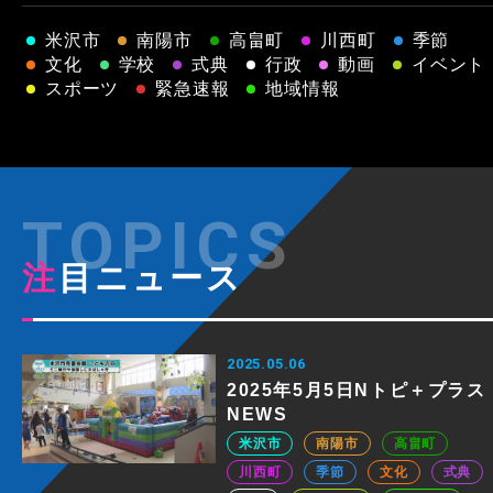
米沢市
南陽市
高畠町
川西町
季節
文化
学校
式典
行政
動画
イベント
スポーツ
緊急速報
地域情報
注目ニュース
2025.05.06
2025年5月5日Nトピ＋プラス
NEWS
米沢市
南陽市
高畠町
川西町
季節
文化
式典