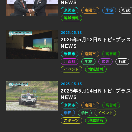
NEWS
米沢市
南陽市
季節
行政
地域情報
2025.05.13
2025年5月12日Nトピ+プラス
NEWS
米沢市
南陽市
高畠町
川西町
学校
式典
行政
イベント
地域情報
2025.05.15
2025年5月14日Nトピ+プラス
NEWS
米沢市
南陽市
高畠町
季節
学校
イベント
スポーツ
地域情報