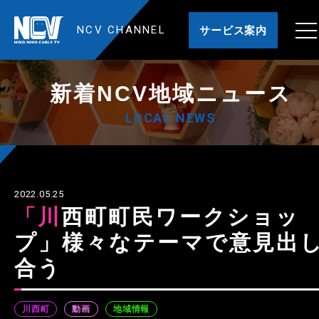
NCV CHANNEL
サービス案内
新着NCV地域ニュース
LOCAL NEWS
2022.05.25
「川西町町民ワークショッ
プ」様々なテーマで意見出
合う
川西町
動画
地域情報