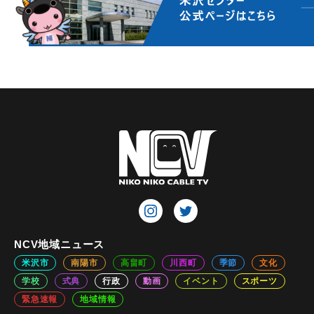
NCV地域ニュース
米沢市
南陽市
高畠町
川西町
季節
文化
学校
式典
行政
動画
イベント
スポーツ
緊急速報
地域情報