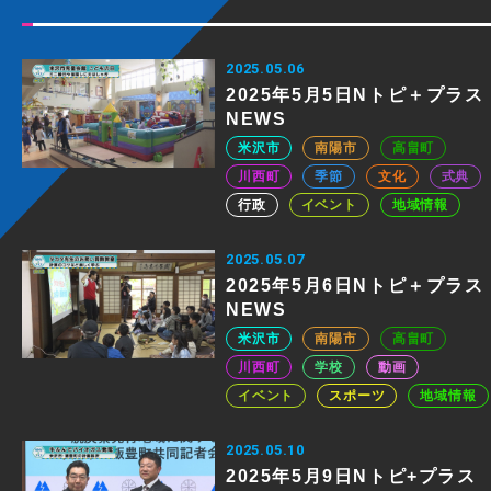
2025.05.06
2025年5月5日Nトピ＋プラス
NEWS
米沢市
南陽市
高畠町
川西町
季節
文化
式典
行政
イベント
地域情報
2025.05.07
2025年5月6日Nトピ＋プラス
NEWS
米沢市
南陽市
高畠町
川西町
学校
動画
イベント
スポーツ
地域情報
2025.05.10
2025年5月9日Nトピ+プラス