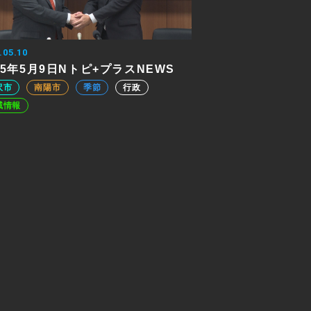
.05.10
25年5月9日Nトピ+プラスNEWS
沢市
南陽市
季節
行政
域情報