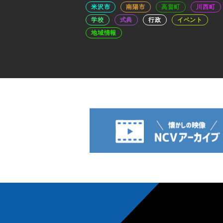
米沢市
南陽市
高畠町
川西町
学校
式典
行政
イベント
地域情報