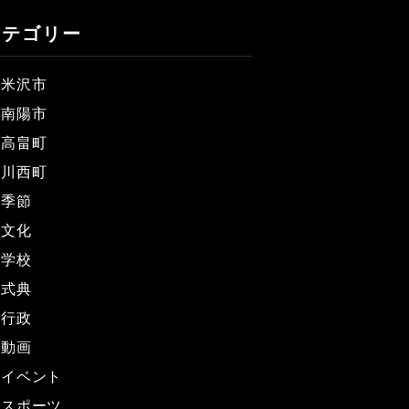
カテゴリー
米沢市
南陽市
高畠町
川西町
季節
文化
学校
式典
行政
動画
イベント
スポーツ