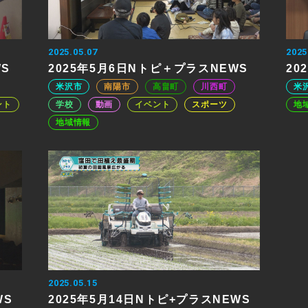
2025.05.07
2025
WS
2025年5月6日Nトピ＋プラスNEWS
20
米沢市
南陽市
高畠町
川西町
米
ント
学校
動画
イベント
スポーツ
地
地域情報
2025.05.15
WS
2025年5月14日Nトピ+プラスNEWS