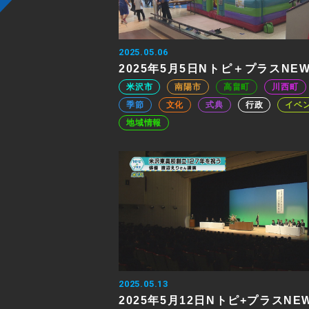
2025.05.06
2025年5月5日Nトピ＋プラスNE
米沢市
南陽市
高畠町
川西町
季節
文化
式典
行政
イベ
地域情報
2025.05.13
2025年5月12日Nトピ+プラスNE