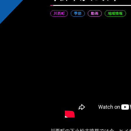
川西町
季節
動画
地域情報
川西町の下小松古墳群では今、ヒメ