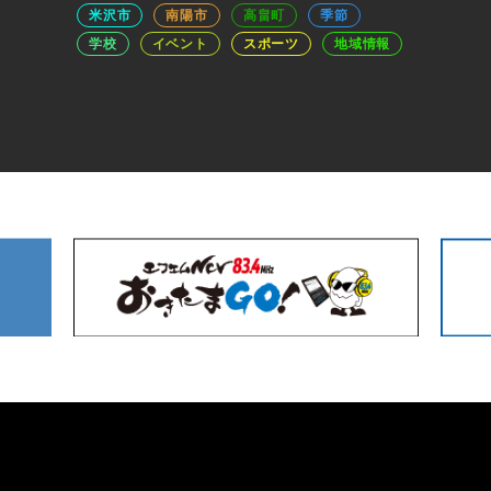
米沢市
南陽市
高畠町
季節
学校
イベント
スポーツ
地域情報