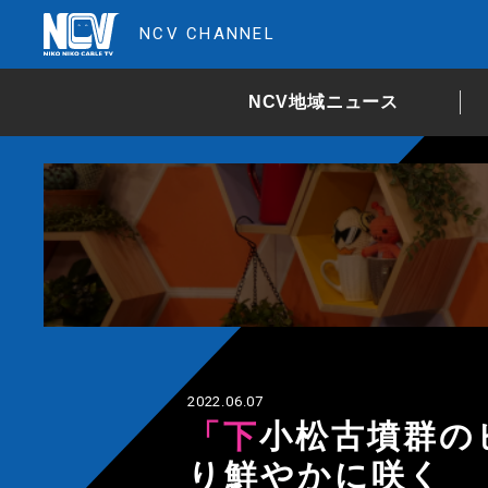
NCV CHANNEL
NCV地域ニュース
2022.06.07
「下小松古墳群のヒメサユリ」雨に濡れよ
り鮮やかに咲く