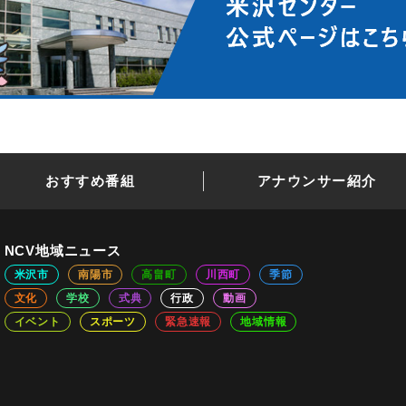
おすすめ番組
アナウンサー紹介
NCV地域ニュース
米沢市
南陽市
高畠町
川西町
季節
文化
学校
式典
行政
動画
イベント
スポーツ
緊急速報
地域情報