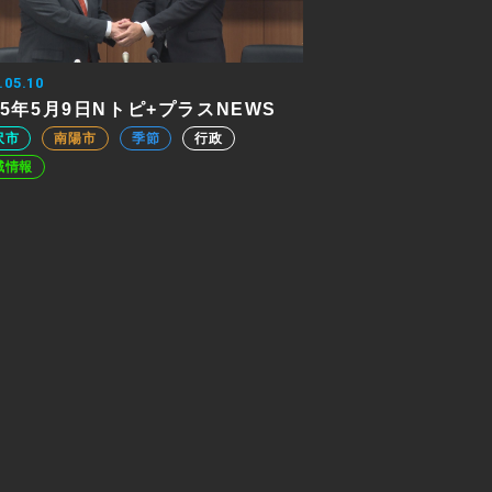
.05.10
25年5月9日Nトピ+プラスNEWS
沢市
南陽市
季節
行政
域情報