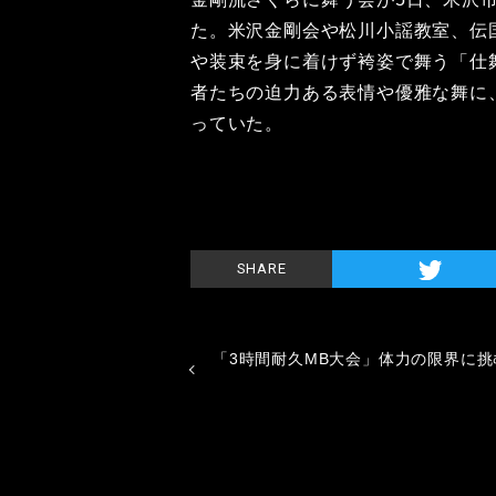
た。米沢金剛会や松川小謡教室、伝
や装束を身に着けず袴姿で舞う「仕
者たちの迫力ある表情や優雅な舞に
っていた。
SHARE
「3時間耐久MB大会」体力の限界に挑