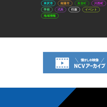
米沢市
南陽市
高畠町
川西町
学校
式典
行政
イベント
地域情報