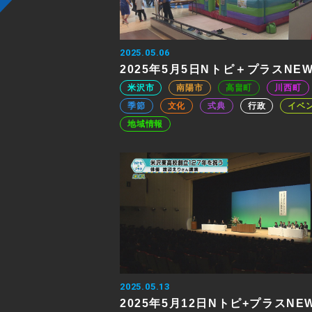
2025.05.06
2025年5月5日Nトピ＋プラスNE
米沢市
南陽市
高畠町
川西町
季節
文化
式典
行政
イベ
地域情報
2025.05.13
2025年5月12日Nトピ+プラスNE