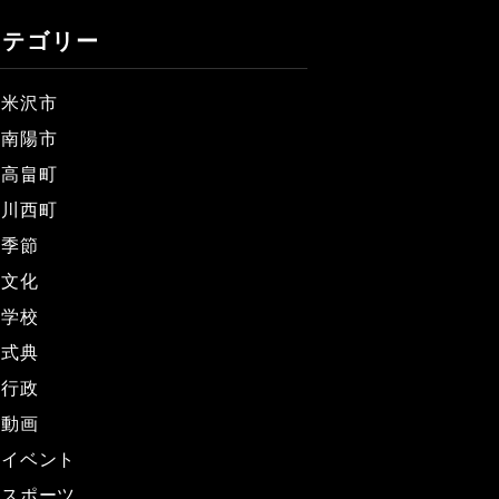
カテゴリー
米沢市
南陽市
高畠町
川西町
季節
文化
学校
式典
行政
動画
イベント
スポーツ