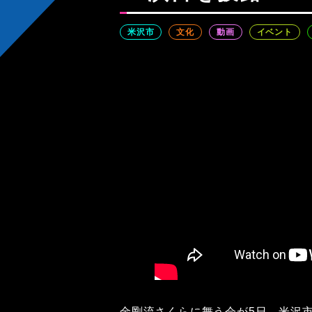
米沢市
文化
動画
イベント
金剛流さくらに舞う会が5日、米沢