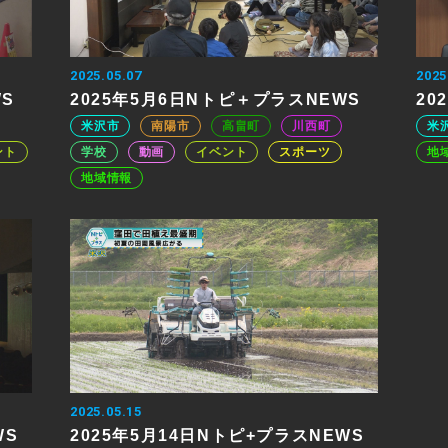
2025.05.07
2025
WS
2025年5月6日Nトピ＋プラスNEWS
20
米沢市
南陽市
高畠町
川西町
米
ント
学校
動画
イベント
スポーツ
地
地域情報
2025.05.15
WS
2025年5月14日Nトピ+プラスNEWS