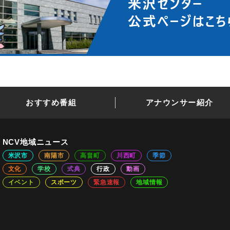
おすすめ番組
アナウンサー紹介
NCV地域ニュース
米沢市
南陽市
高畠町
川西町
季節
文化
学校
式典
行政
動画
イベント
スポーツ
緊急速報
地域情報