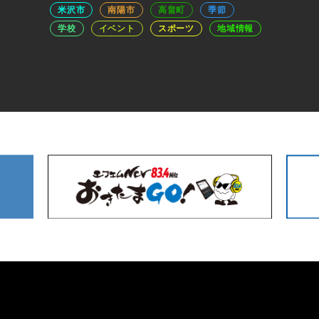
米沢市
南陽市
高畠町
季節
学校
イベント
スポーツ
地域情報