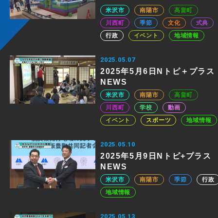
米沢市
南陽市
高畠町
川西町
季節
文化
式典
行政
イベント
地域情報
2025.05.07
2025年5月6日Nトピ＋プラス
NEWS
米沢市
南陽市
高畠町
川西町
学校
動画
イベント
スポーツ
地域情報
2025.05.10
2025年5月9日Nトピ+プラス
NEWS
米沢市
南陽市
季節
行政
地域情報
2025.05.13