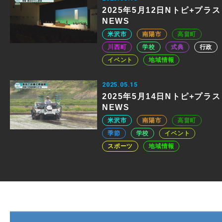
2025年5月12日Nトピ+プラス
NEWS
米沢市
南陽市
高畠町
川西町
学校
式典
行政
イベント
地域情報
2025.05.15
2025年5月14日Nトピ+プラス
NEWS
米沢市
南陽市
高畠町
季節
学校
イベント
スポーツ
地域情報