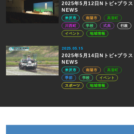
2025年5月12日Nトピ+プラス
NEWS
米沢市
南陽市
高畠町
川西町
学校
式典
行政
イベント
地域情報
2025.05.15
2025年5月14日Nトピ+プラス
NEWS
米沢市
南陽市
高畠町
季節
学校
イベント
スポーツ
地域情報