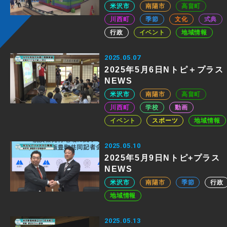
米沢市
南陽市
高畠町
川西町
季節
文化
式典
行政
イベント
地域情報
2025.05.07
2025年5月6日Nトピ＋プラス
NEWS
米沢市
南陽市
高畠町
川西町
学校
動画
イベント
スポーツ
地域情報
2025.05.10
2025年5月9日Nトピ+プラス
NEWS
米沢市
南陽市
季節
行政
地域情報
2025.05.13