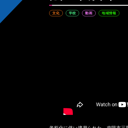
文化
学校
動画
地域情報
老朽化に伴い建替られた、南陽市三