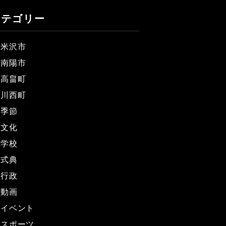
カテゴリー
米沢市
南陽市
高畠町
川西町
季節
文化
学校
式典
行政
動画
イベント
スポーツ