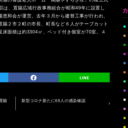
荘は、置賜広域行政事務組合が昭和49年に設置し
陽恵和会が運営。去年３月から建替工事が行われ、
置賜２市２町の市長、町長など６人がテープカット
床面積は約3304㎡、ベッド付き個室が70室。４
置賜
新型コロナ新たに69人の感染確認