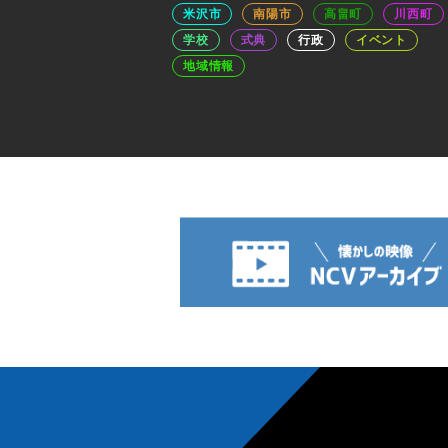
米沢市
南陽市
高畠町
川西町
学校
式典
行政
イベント
地域情報