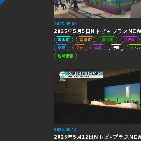
2025.05.06
2025年5月5日Nトピ＋プラスNE
米沢市
南陽市
高畠町
川西町
季節
文化
式典
行政
イベ
地域情報
2025.05.13
2025年5月12日Nトピ+プラスNE