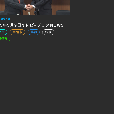
.05.10
25年5月9日Nトピ+プラスNEWS
沢市
南陽市
季節
行政
域情報