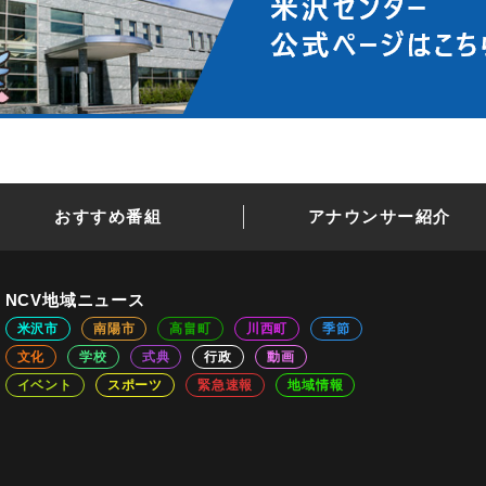
おすすめ番組
アナウンサー紹介
NCV地域ニュース
米沢市
南陽市
高畠町
川西町
季節
文化
学校
式典
行政
動画
イベント
スポーツ
緊急速報
地域情報