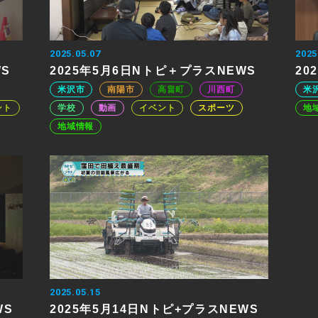
2025.05.07
2025
WS
2025年5月6日Nトピ＋プラスNEWS
20
米沢市
南陽市
高畠町
川西町
米
ント
学校
動画
イベント
スポーツ
地
地域情報
2025.05.15
WS
2025年5月14日Nトピ+プラスNEWS