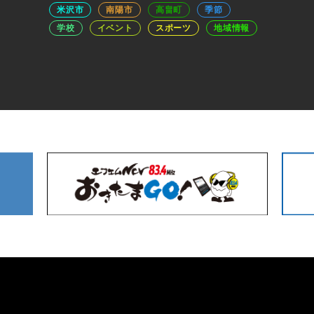
米沢市
南陽市
高畠町
季節
学校
イベント
スポーツ
地域情報