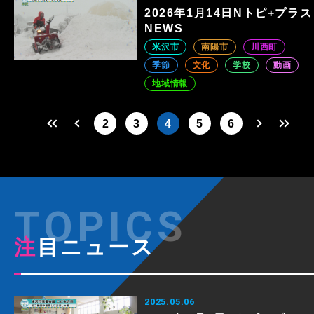
2026年1月14日Nトピ+プラス
NEWS
米沢市
南陽市
川西町
季節
文化
学校
動画
地域情報
2
3
4
5
6
注目ニュース
2025.05.06