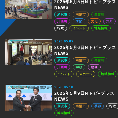
2025年5月5日Nトピ＋プラス
NEWS
米沢市
南陽市
高畠町
川西町
季節
文化
式典
行政
イベント
地域情報
2025.05.07
2025年5月6日Nトピ＋プラス
NEWS
米沢市
南陽市
高畠町
川西町
学校
動画
イベント
スポーツ
地域情報
2025.05.10
2025年5月9日Nトピ+プラス
NEWS
米沢市
南陽市
季節
行政
地域情報