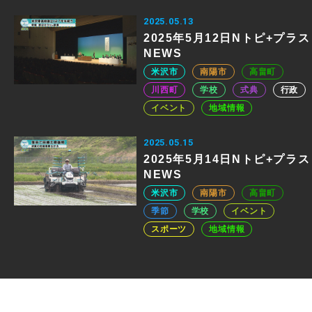
2025.05.13
2025年5月12日Nトピ+プラス
NEWS
米沢市
南陽市
高畠町
川西町
学校
式典
行政
イベント
地域情報
2025.05.15
2025年5月14日Nトピ+プラス
NEWS
米沢市
南陽市
高畠町
季節
学校
イベント
スポーツ
地域情報