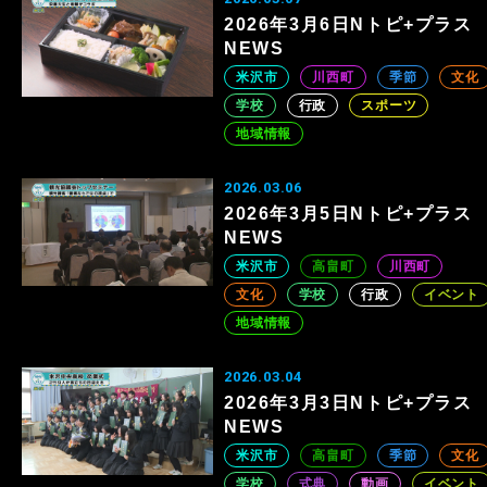
2026年3月6日Nトピ+プラス
NEWS
米沢市
川西町
季節
文化
学校
行政
スポーツ
地域情報
2026.03.06
2026年3月5日Nトピ+プラス
NEWS
米沢市
高畠町
川西町
文化
学校
行政
イベント
地域情報
2026.03.04
2026年3月3日Nトピ+プラス
NEWS
米沢市
高畠町
季節
文化
学校
式典
動画
イベント