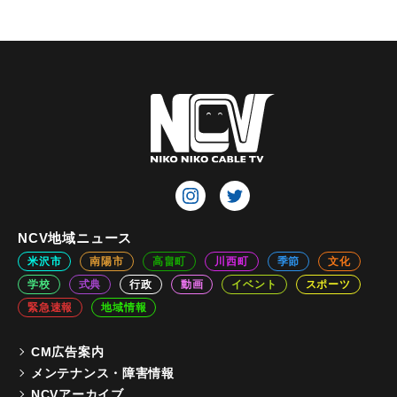
NCV地域ニュース
米沢市
南陽市
高畠町
川西町
季節
文化
学校
式典
行政
動画
イベント
スポーツ
緊急速報
地域情報
CM広告案内
メンテナンス・障害情報
NCVアーカイブ