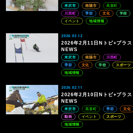
米沢市
南陽市
高畠町
川西町
季節
文化
学校
イベント
地域情報
2026.02.12
2026年2月11日Nトピ+プラス
NEWS
米沢市
南陽市
川西町
季節
文化
学校
スポーツ
地域情報
2026.02.11
2026年2月10日Nトピ+プラス
NEWS
米沢市
高畠町
季節
文化
動画
イベント
スポーツ
地域情報