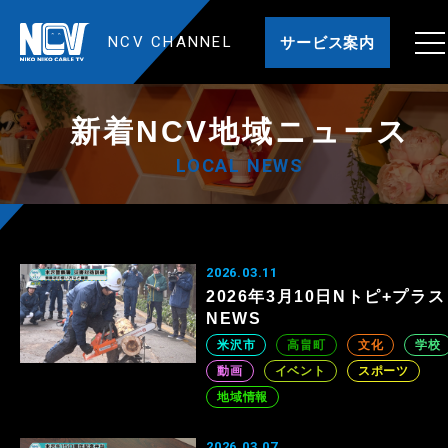
NCV CHANNEL
サービス案内
新着NCV地域ニュース
LOCAL NEWS
2026.03.11
2026年3月10日Nトピ+プラス
NEWS
米沢市
高畠町
文化
学校
動画
イベント
スポーツ
地域情報
2026.03.07