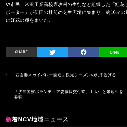
や市民、米沢工業高校専攻科の生徒など組織した「紅花
ポーター」が伝国の杜前の芝生広場に集まり、約10㎡の
に紅花の種をまいた。
SHARE
「西吾妻スカイバレー開通」観光シーズンの到来告げる
「少年警察ボランティア委嘱状交付式」山大生と米短生を
委嘱
新着NCV地域ニュース