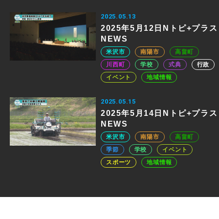
2025.05.13
2025年5月12日Nトピ+プラス
NEWS
米沢市
南陽市
高畠町
川西町
学校
式典
行政
イベント
地域情報
2025.05.15
2025年5月14日Nトピ+プラス
NEWS
米沢市
南陽市
高畠町
季節
学校
イベント
スポーツ
地域情報