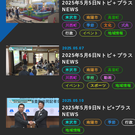
2025年5月5日Nトピ＋プラス
NEWS
米沢市
南陽市
高畠町
川西町
季節
文化
式典
行政
イベント
地域情報
2025.05.07
2025年5月6日Nトピ＋プラス
NEWS
米沢市
南陽市
高畠町
川西町
学校
動画
イベント
スポーツ
地域情報
2025.05.10
2025年5月9日Nトピ+プラス
NEWS
米沢市
南陽市
季節
行政
地域情報