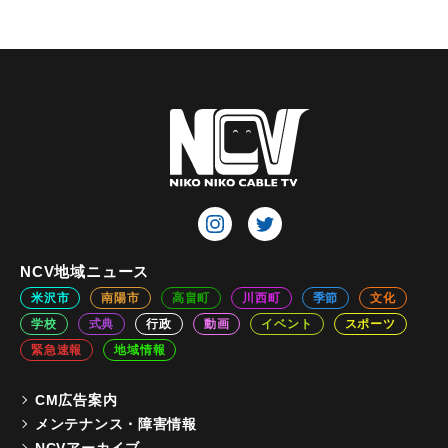
NCV地域ニュース
米沢市
南陽市
高畠町
川西町
季節
文化
学校
式典
行政
動画
イベント
スポーツ
緊急速報
地域情報
CM広告案内
メンテナンス・障害情報
NCVアーカイブ