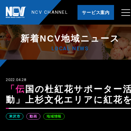
NCV CHANNEL
サービス案内
新着NCV地域ニュース
LOCAL NEWS
2022.04.28
「伝国の杜紅花サポーター活
動」上杉文化エリアに紅花
米沢市
動画
地域情報