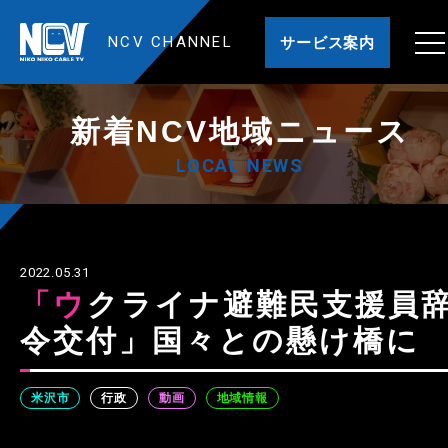
NCV CHANNEL
サービス案内
新着NCV地域ニュース
LOCAL NEWS
2022.05.31
「ウクライナ避難民支援員辞
令交付」国々との懸け橋に
米沢市
行政
動画
地域情報