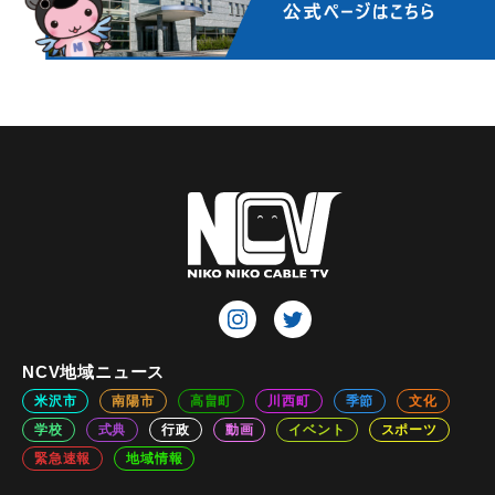
NCV地域ニュース
米沢市
南陽市
高畠町
川西町
季節
文化
学校
式典
行政
動画
イベント
スポーツ
緊急速報
地域情報