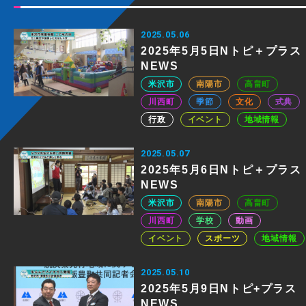
2025.05.06
2025年5月5日Nトピ＋プラス
NEWS
米沢市
南陽市
高畠町
川西町
季節
文化
式典
行政
イベント
地域情報
2025.05.07
2025年5月6日Nトピ＋プラス
NEWS
米沢市
南陽市
高畠町
川西町
学校
動画
イベント
スポーツ
地域情報
2025.05.10
2025年5月9日Nトピ+プラス
NEWS