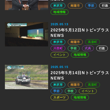
米沢市
南陽市
季節
行政
地域情報
2025.05.13
2025年5月12日Nトピ+プラス
NEWS
米沢市
南陽市
高畠町
川西町
学校
式典
行政
イベント
地域情報
2025.05.15
2025年5月14日Nトピ+プラス
NEWS
米沢市
南陽市
高畠町
季節
学校
イベント
スポーツ
地域情報