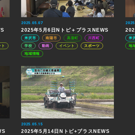
2025.05.07
2025
WS
2025年5月6日Nトピ＋プラスNEWS
20
米沢市
南陽市
高畠町
川西町
米
ント
学校
動画
イベント
スポーツ
地
地域情報
2025.05.15
WS
2025年5月14日Nトピ+プラスNEWS