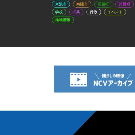
米沢市
南陽市
高畠町
川西町
学校
式典
行政
イベント
地域情報