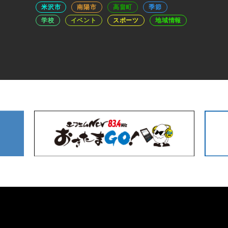
米沢市
南陽市
高畠町
季節
学校
イベント
スポーツ
地域情報