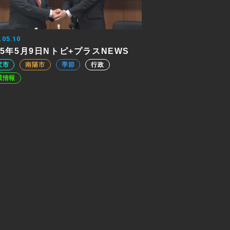
.05.10
25年5月9日Nトピ+プラスNEWS
沢市
南陽市
季節
行政
域情報