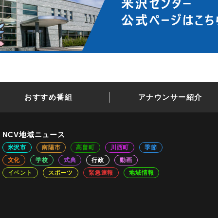
おすすめ番組
アナウンサー紹介
NCV地域ニュース
米沢市
南陽市
高畠町
川西町
季節
文化
学校
式典
行政
動画
イベント
スポーツ
緊急速報
地域情報