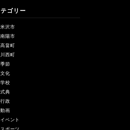
カテゴリー
米沢市
南陽市
高畠町
川西町
季節
文化
学校
式典
行政
動画
イベント
スポーツ