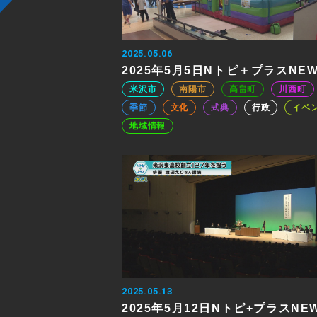
2025.05.06
2025年5月5日Nトピ＋プラスNE
米沢市
南陽市
高畠町
川西町
季節
文化
式典
行政
イベ
地域情報
2025.05.13
2025年5月12日Nトピ+プラスNE