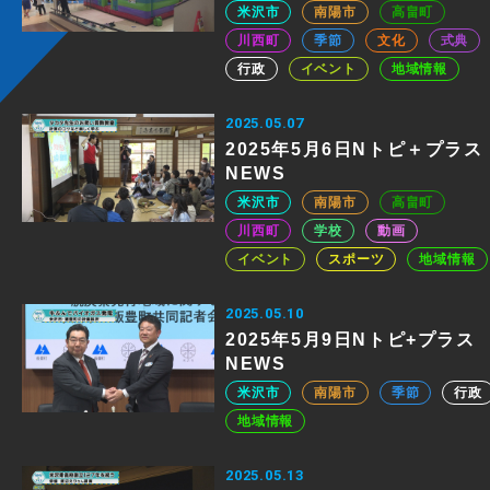
米沢市
南陽市
高畠町
川西町
季節
文化
式典
行政
イベント
地域情報
2025.05.07
2025年5月6日Nトピ＋プラス
NEWS
米沢市
南陽市
高畠町
川西町
学校
動画
イベント
スポーツ
地域情報
2025.05.10
2025年5月9日Nトピ+プラス
NEWS
米沢市
南陽市
季節
行政
地域情報
2025.05.13