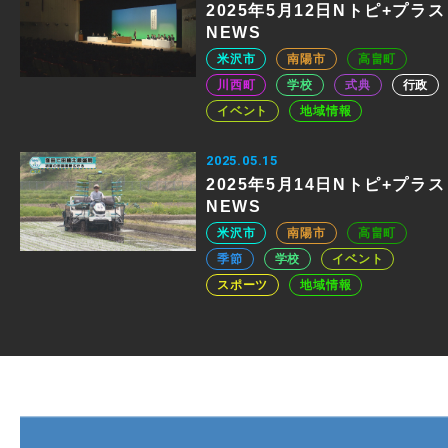
2025年5月12日Nトピ+プラス
NEWS
米沢市
南陽市
高畠町
川西町
学校
式典
行政
イベント
地域情報
2025.05.15
2025年5月14日Nトピ+プラス
NEWS
米沢市
南陽市
高畠町
季節
学校
イベント
スポーツ
地域情報