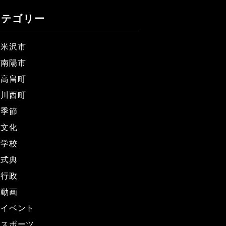
カテゴリー
米沢市
南陽市
高畠町
川西町
季節
文化
学校
式典
行政
動画
イベント
スポーツ