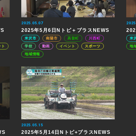
2025.05.07
2025
WS
2025年5月6日Nトピ＋プラスNEWS
20
米沢市
南陽市
高畠町
川西町
米
ント
学校
動画
イベント
スポーツ
地
地域情報
2025.05.15
WS
2025年5月14日Nトピ+プラスNEWS