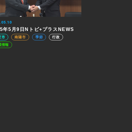
.05.10
25年5月9日Nトピ+プラスNEWS
沢市
南陽市
季節
行政
域情報