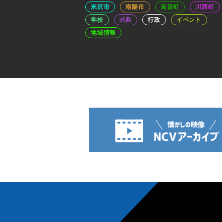
米沢市
南陽市
高畠町
川西町
学校
式典
行政
イベント
地域情報