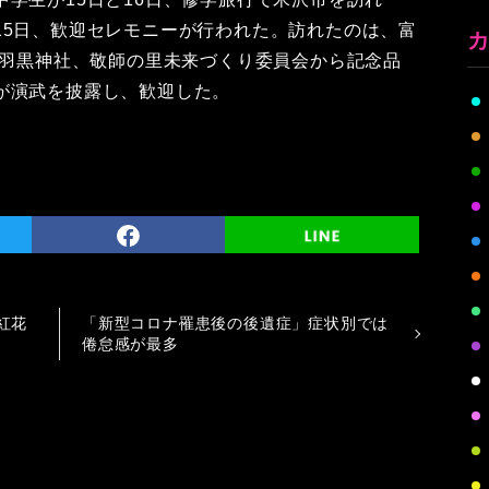
15日、歓迎セレモニーが行われた。訪れたのは、富
や羽黒神社、敬師の里未来づくり委員会から記念品
が演武を披露し、歓迎した。
紅花
「新型コロナ罹患後の後遺症」症状別では
倦怠感が最多