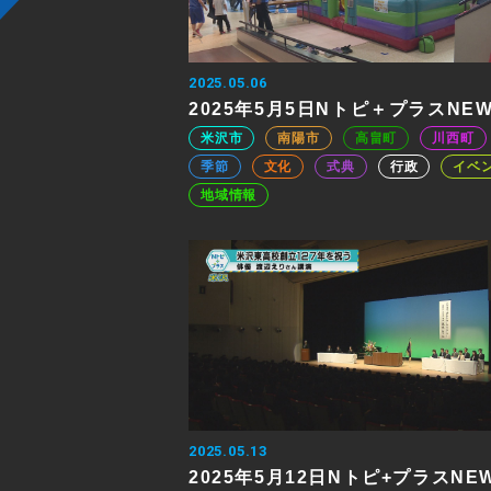
2025.05.06
2025年5月5日Nトピ＋プラスNE
米沢市
南陽市
高畠町
川西町
季節
文化
式典
行政
イベ
地域情報
2025.05.13
2025年5月12日Nトピ+プラスNE