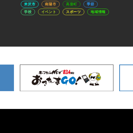
米沢市
南陽市
高畠町
季節
学校
イベント
スポーツ
地域情報