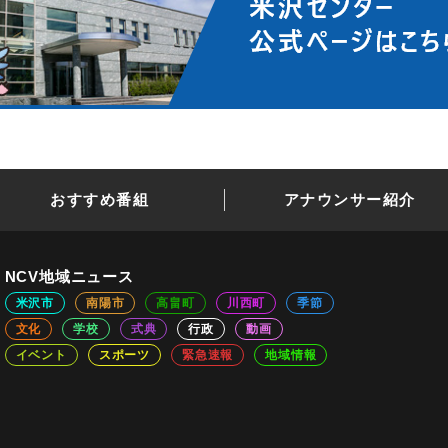
おすすめ番組
アナウンサー紹介
NCV地域ニュース
米沢市
南陽市
高畠町
川西町
季節
文化
学校
式典
行政
動画
イベント
スポーツ
緊急速報
地域情報