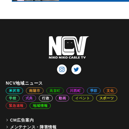
NCV地域ニュース
米沢市
南陽市
高畠町
川西町
季節
文化
学校
式典
行政
動画
イベント
スポーツ
緊急速報
地域情報
CM広告案内
メンテナンス・障害情報