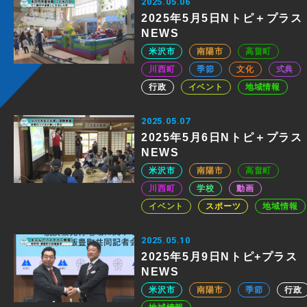
2025.05.06
2025年5月5日Nトピ＋プラス
NEWS
米沢市
南陽市
高畠町
川西町
季節
文化
式典
行政
イベント
地域情報
2025.05.07
2025年5月6日Nトピ＋プラス
NEWS
米沢市
南陽市
高畠町
川西町
学校
動画
イベント
スポーツ
地域情報
2025.05.10
2025年5月9日Nトピ+プラス
NEWS
米沢市
南陽市
季節
行政