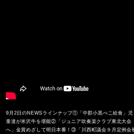
9月2日のNEWSラインナップ①「中郡小黒べこ給食」児
童達が米沢牛を堪能②「ジュニア吹奏楽クラブ東北大会
へ」金賞めざして明日本番！③「川西町議会９月定例会