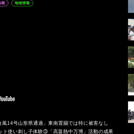
動画
地域情報
「台風14号山形県通過」東南置賜では特に被害なし
ット使い刺し子体験③「高畠熱中万博」活動の成果