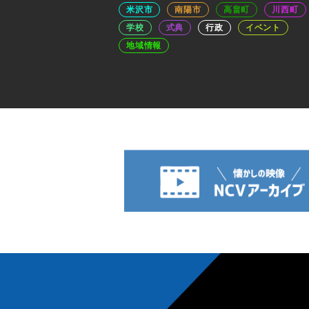
米沢市
南陽市
高畠町
川西町
学校
式典
行政
イベント
地域情報