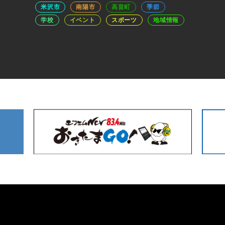
米沢市
南陽市
高畠町
季節
学校
イベント
スポーツ
地域情報