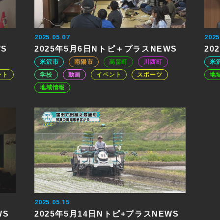
2025.05.07
2025
WS
2025年5月6日Nトピ＋プラスNEWS
20
米沢市
南陽市
高畠町
川西町
米
ント
学校
動画
イベント
スポーツ
地
地域情報
2025.05.15
WS
2025年5月14日Nトピ+プラスNEWS