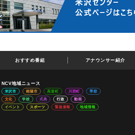
おすすめ番組
アナウンサー紹介
NCV地域ニュース
米沢市
南陽市
高畠町
川西町
季節
文化
学校
式典
行政
動画
イベント
スポーツ
緊急速報
地域情報