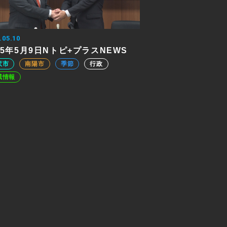
.05.10
25年5月9日Nトピ+プラスNEWS
沢市
南陽市
季節
行政
域情報