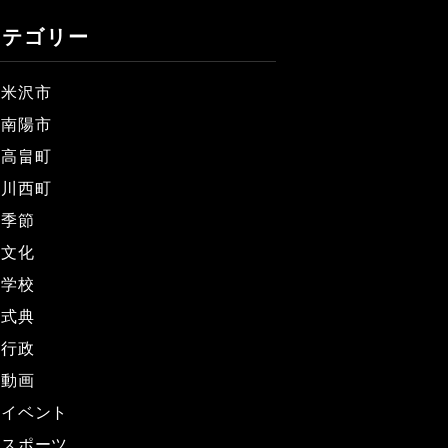
カテゴリー
米沢市
南陽市
高畠町
川西町
季節
文化
学校
式典
行政
動画
イベント
スポーツ