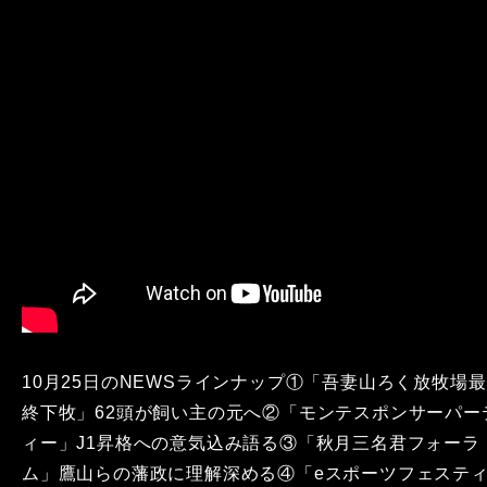
10月25日のNEWSラインナップ①「吾妻山ろく放牧場最
終下牧」62頭が飼い主の元へ②「モンテスポンサーパー
ィー」J1昇格への意気込み語る③「秋月三名君フォーラ
ム」鷹山らの藩政に理解深める④「eスポーツフェステ