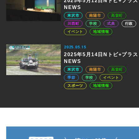
2025年5月12日Nトピ+プラス
NEWS
米沢市
南陽市
高畠町
川西町
学校
式典
行政
イベント
地域情報
2025.05.15
2025年5月14日Nトピ+プラス
NEWS
米沢市
南陽市
高畠町
季節
学校
イベント
スポーツ
地域情報