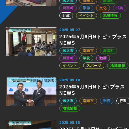
米沢市
南陽市
高畠町
川西町
季節
文化
式典
行政
イベント
地域情報
2025.05.07
2025年5月6日Nトピ＋プラス
NEWS
米沢市
南陽市
高畠町
川西町
学校
動画
イベント
スポーツ
地域情報
2025.05.10
2025年5月9日Nトピ+プラス
NEWS
米沢市
南陽市
季節
行政
地域情報
2025.05.13