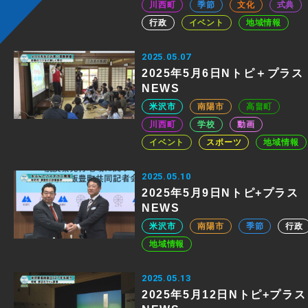
川西町
季節
文化
式典
行政
イベント
地域情報
2025.05.07
2025年5月6日Nトピ＋プラス
NEWS
米沢市
南陽市
高畠町
川西町
学校
動画
イベント
スポーツ
地域情報
2025.05.10
2025年5月9日Nトピ+プラス
NEWS
米沢市
南陽市
季節
行政
地域情報
2025.05.13
2025年5月12日Nトピ+プラス