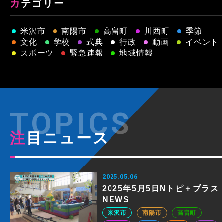
カテゴリー
米沢市
南陽市
高畠町
川西町
季節
文化
学校
式典
行政
動画
イベント
スポーツ
緊急速報
地域情報
注目ニュース
2025.05.06
2025年5月5日Nトピ＋プラス
NEWS
米沢市
南陽市
高畠町