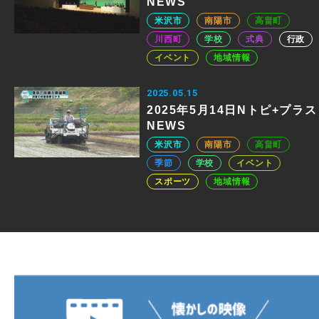
NEWS
米沢市
南陽市
高畠町
川西町
学校
式典
行政
イベント
地域情報
2025.05.15
2025年5月14日Nトピ+プラス
NEWS
米沢市
南陽市
高畠町
季節
学校
イベント
スポーツ
地域情報