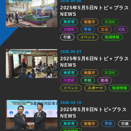
2025.05.06
2025年5月5日Nトピ＋プラス
NEWS
米沢市
南陽市
高畠町
川西町
季節
文化
式典
行政
イベント
地域情報
2025.05.07
2025年5月6日Nトピ＋プラス
NEWS
米沢市
南陽市
高畠町
川西町
学校
動画
イベント
スポーツ
地域情報
2025.05.10
2025年5月9日Nトピ+プラス
NEWS
米沢市
南陽市
季節
行政