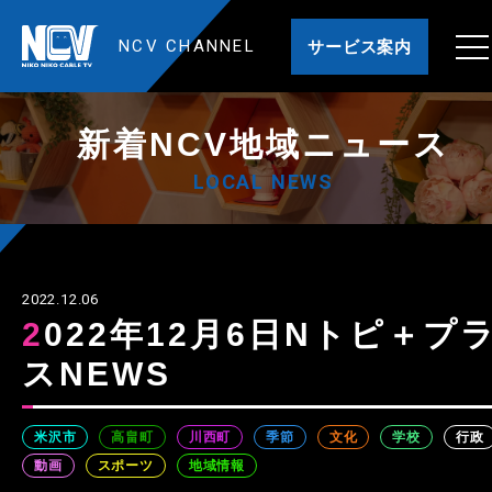
NCV CHANNEL
サービス案内
新着NCV地域ニュース
LOCAL NEWS
2022.12.06
2022年12月6日Nトピ＋プラ
スNEWS
米沢市
高畠町
川西町
季節
文化
学校
行政
動画
スポーツ
地域情報