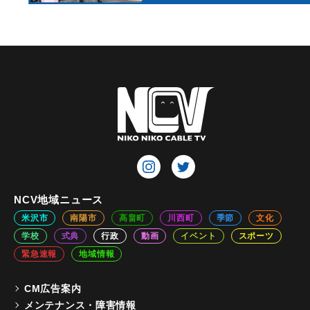
NCV地域ニュース
米沢市
南陽市
高畠町
川西町
季節
文化
学校
式典
行政
動画
イベント
スポーツ
緊急速報
地域情報
CM広告案内
メンテナンス・障害情報