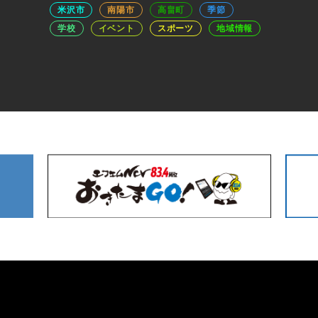
米沢市
南陽市
高畠町
季節
学校
イベント
スポーツ
地域情報