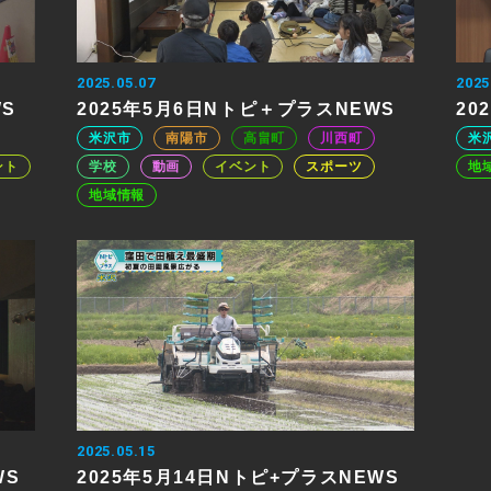
2025.05.07
2025
WS
2025年5月6日Nトピ＋プラスNEWS
20
米沢市
南陽市
高畠町
川西町
米
ント
学校
動画
イベント
スポーツ
地
地域情報
2025.05.15
WS
2025年5月14日Nトピ+プラスNEWS