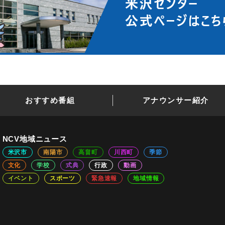
おすすめ番組
アナウンサー紹介
NCV地域ニュース
米沢市
南陽市
高畠町
川西町
季節
文化
学校
式典
行政
動画
イベント
スポーツ
緊急速報
地域情報