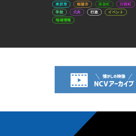
米沢市
南陽市
高畠町
川西町
学校
式典
行政
イベント
地域情報