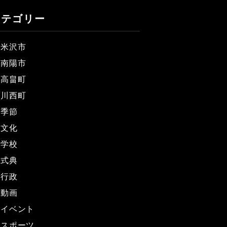
カテゴリー
米沢市
南陽市
高畠町
川西町
季節
文化
学校
式典
行政
動画
イベント
スポーツ