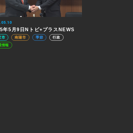
.05.10
25年5月9日Nトピ+プラスNEWS
沢市
南陽市
季節
行政
域情報