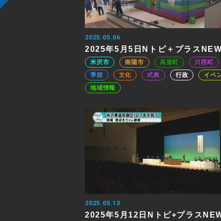
2025.05.06
2025年5月5日Nトピ＋プラスNE
米沢市
南陽市
高畠町
川西町
季節
文化
式典
行政
イベ
地域情報
2025.05.13
2025年5月12日Nトピ+プラスNE