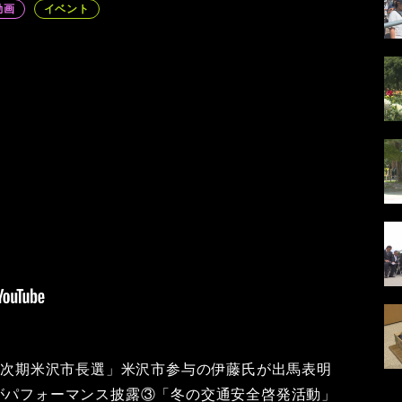
動画
イベント
①「次期米沢市長選」米沢市参与の伊藤氏が出馬表明
組がパフォーマンス披露③「冬の交通安全啓発活動」