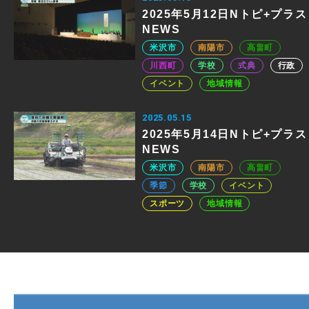
2025年5月12日Nトピ+プラス
NEWS
米沢市
南陽市
高畠町
川西町
学校
式典
行政
イベント
地域情報
2025.05.15
2025年5月14日Nトピ+プラス
NEWS
米沢市
南陽市
高畠町
季節
学校
イベント
スポーツ
地域情報