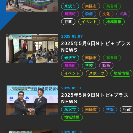
米沢市
南陽市
高畠町
川西町
季節
文化
式典
行政
イベント
地域情報
2025.05.07
2025年5月6日Nトピ＋プラス
NEWS
米沢市
南陽市
高畠町
川西町
学校
動画
イベント
スポーツ
地域情報
2025.05.10
2025年5月9日Nトピ+プラス
NEWS
米沢市
南陽市
季節
行政
地域情報
2025.05.13