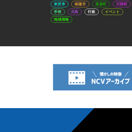
米沢市
南陽市
高畠町
川西町
学校
式典
行政
イベント
地域情報