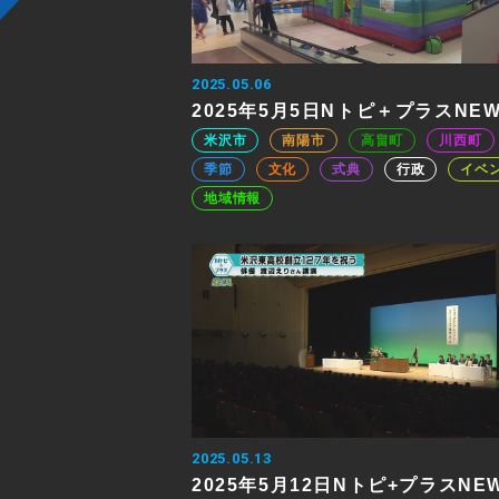
2025.05.06
2025年5月5日Nトピ＋プラスNE
米沢市
南陽市
高畠町
川西町
季節
文化
式典
行政
イベ
地域情報
2025.05.13
2025年5月12日Nトピ+プラスNE