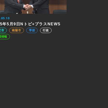
.05.10
25年5月9日Nトピ+プラスNEWS
沢市
南陽市
季節
行政
域情報