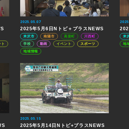
2025.05.07
2025
WS
2025年5月6日Nトピ＋プラスNEWS
20
米沢市
南陽市
高畠町
川西町
米
ント
学校
動画
イベント
スポーツ
地
地域情報
2025.05.15
WS
2025年5月14日Nトピ+プラスNEWS