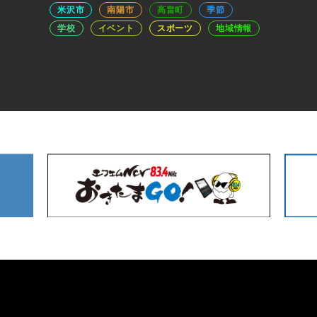
米沢市
南陽市
高畠町
季節
学校
イベント
スポーツ
地域情報