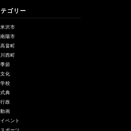
カテゴリー
米沢市
南陽市
高畠町
川西町
季節
文化
学校
式典
行政
動画
イベント
スポーツ