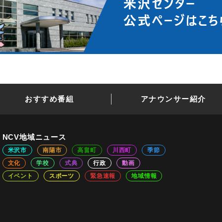
おすすめ番組
アナウンサー紹介
NCV地域ニュース
米沢市
南陽市
高畠町
川西町
季節
文化
学校
式典
行政
動画
イベント
スポーツ
緊急速報
地域情報