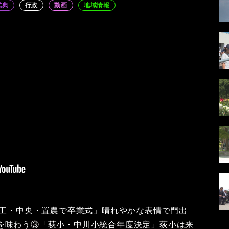
式典
行政
動画
地域情報
米工・中央・置農で卒業式」晴れやかな表情で門出
を味わう③「荻小・中川小統合年度決定」荻小は来