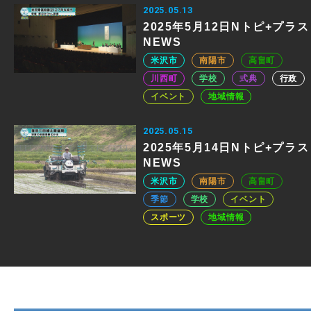
2025.05.13
2025年5月12日Nトピ+プラス
NEWS
米沢市
南陽市
高畠町
川西町
学校
式典
行政
イベント
地域情報
2025.05.15
2025年5月14日Nトピ+プラス
NEWS
米沢市
南陽市
高畠町
季節
学校
イベント
スポーツ
地域情報