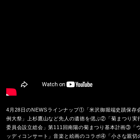
4月28日のNEWSラインナップ①「米沢御堀端史蹟保存
例大祭」上杉鷹山など先人の遺徳を偲ぶ②「菊まつり実
委員会設立総会」第111回南陽の菊まつり基本計画③「
ッディコンサート」音楽と絵画のコラボ④「小さな親切