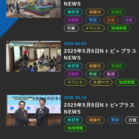
NEWS
米沢市
南陽市
高畠町
川西町
季節
文化
式典
行政
イベント
地域情報
2025.05.07
2025年5月6日Nトピ＋プラス
NEWS
米沢市
南陽市
高畠町
川西町
学校
動画
イベント
スポーツ
地域情報
2025.05.10
2025年5月9日Nトピ+プラス
NEWS
米沢市
南陽市
季節
行政
地域情報