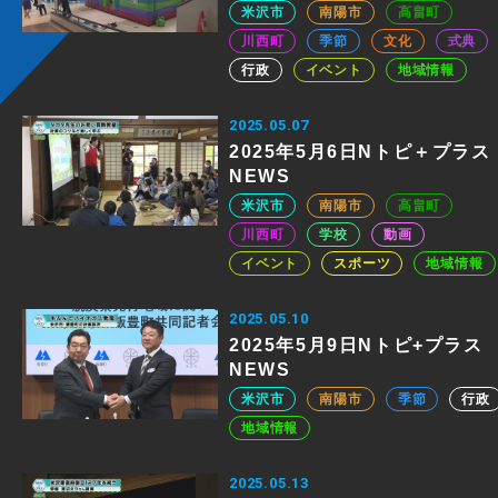
米沢市
南陽市
高畠町
川西町
季節
文化
式典
行政
イベント
地域情報
2025.05.07
2025年5月6日Nトピ＋プラス
NEWS
米沢市
南陽市
高畠町
川西町
学校
動画
イベント
スポーツ
地域情報
2025.05.10
2025年5月9日Nトピ+プラス
NEWS
米沢市
南陽市
季節
行政
地域情報
2025.05.13