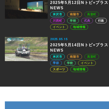
2025年5月12日Nトピ+プラス
NEWS
米沢市
南陽市
高畠町
川西町
学校
式典
行政
イベント
地域情報
2025.05.15
2025年5月14日Nトピ+プラス
NEWS
米沢市
南陽市
高畠町
季節
学校
イベント
スポーツ
地域情報