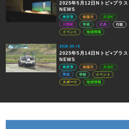
2025年5月12日Nトピ+プラス
NEWS
米沢市
南陽市
高畠町
川西町
学校
式典
行政
イベント
地域情報
2025.05.15
2025年5月14日Nトピ+プラス
NEWS
米沢市
南陽市
高畠町
季節
学校
イベント
スポーツ
地域情報