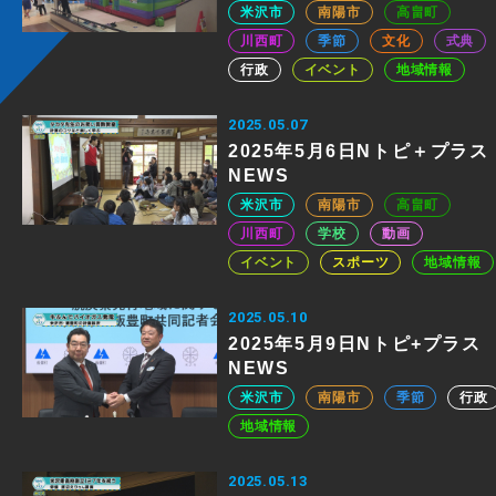
米沢市
南陽市
高畠町
川西町
季節
文化
式典
行政
イベント
地域情報
2025.05.07
2025年5月6日Nトピ＋プラス
NEWS
米沢市
南陽市
高畠町
川西町
学校
動画
イベント
スポーツ
地域情報
2025.05.10
2025年5月9日Nトピ+プラス
NEWS
米沢市
南陽市
季節
行政
地域情報
2025.05.13