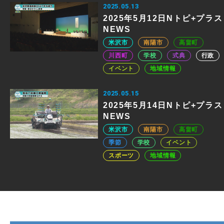
2025.05.13
2025年5月12日Nトピ+プラス
NEWS
米沢市
南陽市
高畠町
川西町
学校
式典
行政
イベント
地域情報
2025.05.15
2025年5月14日Nトピ+プラス
NEWS
米沢市
南陽市
高畠町
季節
学校
イベント
スポーツ
地域情報