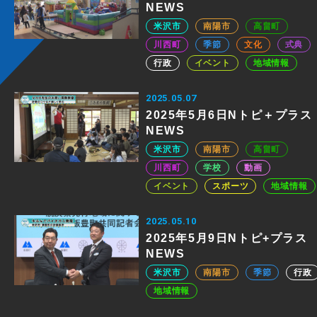
NEWS
米沢市
南陽市
高畠町
川西町
季節
文化
式典
行政
イベント
地域情報
2025.05.07
2025年5月6日Nトピ＋プラス
NEWS
米沢市
南陽市
高畠町
川西町
学校
動画
イベント
スポーツ
地域情報
2025.05.10
2025年5月9日Nトピ+プラス
NEWS
米沢市
南陽市
季節
行政
地域情報