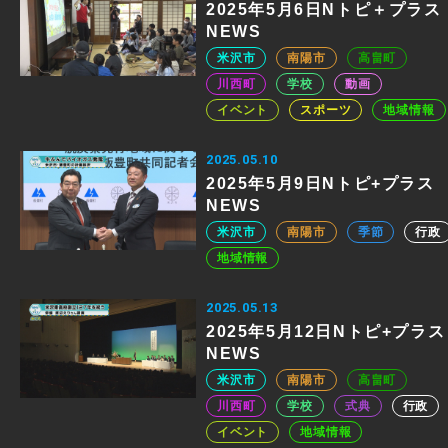
2025年5月6日Nトピ＋プラス
NEWS
米沢市
南陽市
高畠町
川西町
学校
動画
イベント
スポーツ
地域情報
2025.05.10
2025年5月9日Nトピ+プラス
NEWS
米沢市
南陽市
季節
行政
地域情報
2025.05.13
2025年5月12日Nトピ+プラス
NEWS
米沢市
南陽市
高畠町
川西町
学校
式典
行政
イベント
地域情報