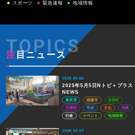
スポーツ
緊急速報
地域情報
注目ニュース
2025.05.06
2025年5月5日Nトピ＋プラス
NEWS
米沢市
南陽市
高畠町
川西町
季節
文化
式典
行政
イベント
地域情報
2025.05.07