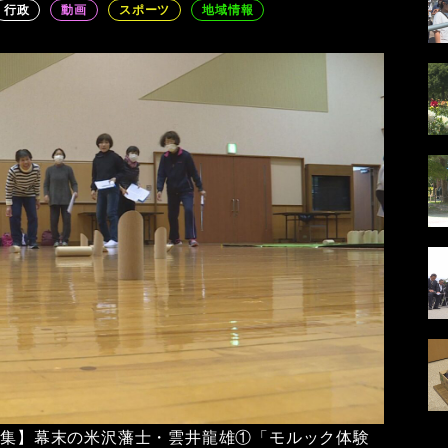
行政
動画
スポーツ
地域情報
【特集】幕末の米沢藩士・雲井龍雄①「モルック体験