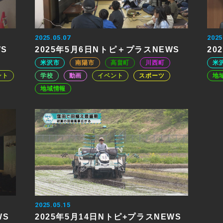
2025.05.07
2025
WS
2025年5月6日Nトピ＋プラスNEWS
20
米沢市
南陽市
高畠町
川西町
米
ント
学校
動画
イベント
スポーツ
地
地域情報
2025.05.15
WS
2025年5月14日Nトピ+プラスNEWS