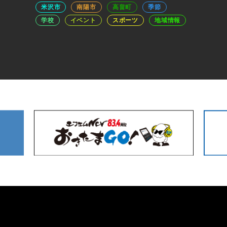
米沢市
南陽市
高畠町
季節
学校
イベント
スポーツ
地域情報