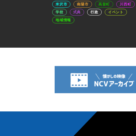
米沢市
南陽市
高畠町
川西町
学校
式典
行政
イベント
地域情報