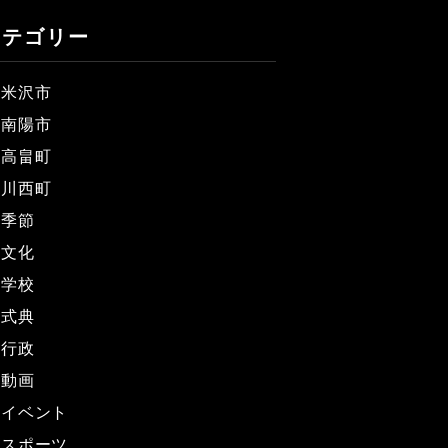
カテゴリー
米沢市
南陽市
高畠町
川西町
季節
文化
学校
式典
行政
動画
イベント
スポーツ