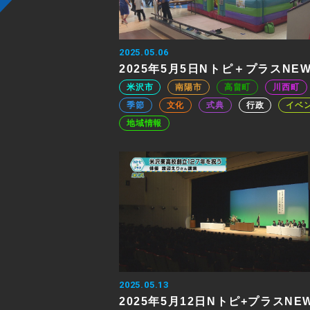
2025.05.06
2025年5月5日Nトピ＋プラスNE
米沢市
南陽市
高畠町
川西町
季節
文化
式典
行政
イベ
地域情報
2025.05.13
2025年5月12日Nトピ+プラスNE