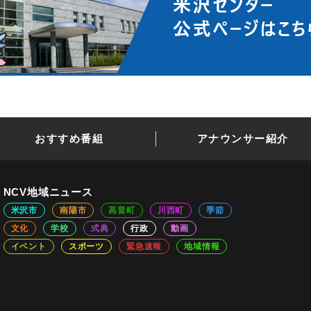
おすすめ番組
アナウンサー紹介
NCV地域ニュース
米沢市
南陽市
高畠町
川西町
季節
文化
学校
式典
行政
動画
イベント
スポーツ
緊急速報
地域情報