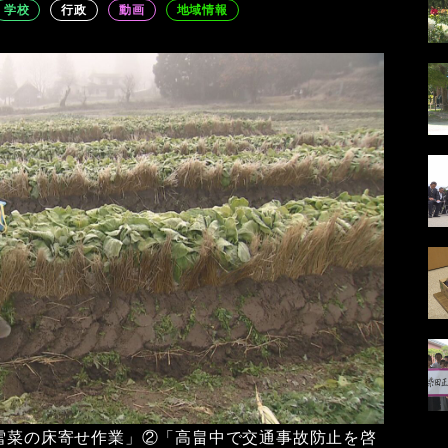
学校
行政
動画
地域情報
「雪菜の床寄せ作業」②「高畠中で交通事故防止を啓