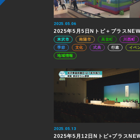
2025.05.06
2025年5月5日Nトピ＋プラスNE
米沢市
南陽市
高畠町
川西町
季節
文化
式典
行政
イベ
地域情報
2025.05.13
2025年5月12日Nトピ+プラスNE