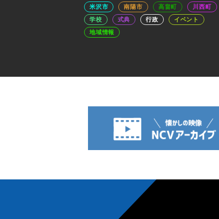
米沢市
南陽市
高畠町
川西町
学校
式典
行政
イベント
地域情報