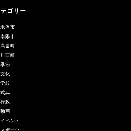
カテゴリー
米沢市
南陽市
高畠町
川西町
季節
文化
学校
式典
行政
動画
イベント
スポーツ