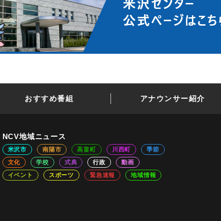
おすすめ番組
アナウンサー紹介
NCV地域ニュース
米沢市
南陽市
高畠町
川西町
季節
文化
学校
式典
行政
動画
イベント
スポーツ
緊急速報
地域情報