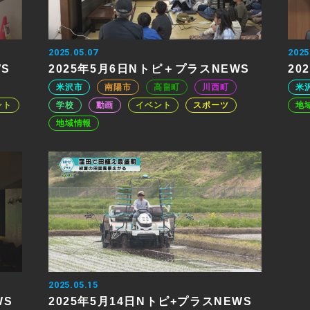
2025.05.07
2025
WS
2025年5月6日Nトピ＋プラスNEWS
20
米沢市
南陽市
高畠町
川西町
米
ント
学校
動画
イベント
スポーツ
地
地域情報
2025.05.15
WS
2025年5月14日Nトピ+プラスNEWS