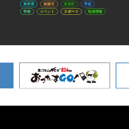
米沢市
南陽市
高畠町
季節
学校
イベント
スポーツ
地域情報