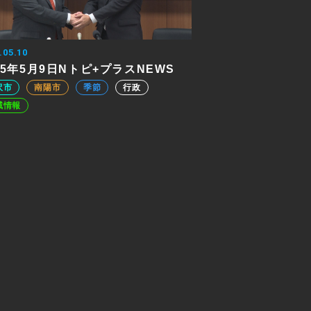
.05.10
25年5月9日Nトピ+プラスNEWS
沢市
南陽市
季節
行政
域情報