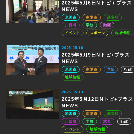
2025年5月6日Nトピ＋プラス
NEWS
米沢市
南陽市
高畠町
川西町
学校
動画
イベント
スポーツ
地域情報
2025.05.10
2025年5月9日Nトピ+プラス
NEWS
米沢市
南陽市
季節
行政
地域情報
2025.05.13
2025年5月12日Nトピ+プラス
NEWS
米沢市
南陽市
高畠町
川西町
学校
式典
行政
イベント
地域情報