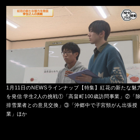
1月11日のNEWSラインナップ【特集】紅花の新たな魅
を発信 学生2人の挑戦①「高畠町100歳訪問事業」②「
排雪業者との意見交換」③「沖郷中で子宮頸がん出張授
業」ほか