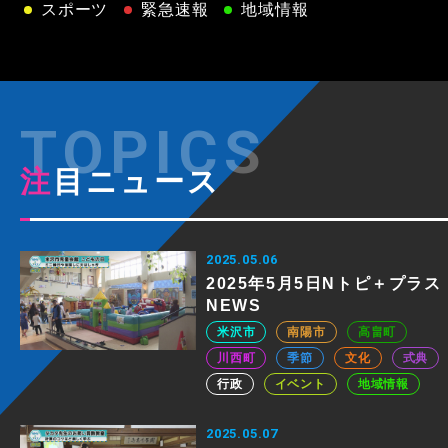
スポーツ
緊急速報
地域情報
注目ニュース
2025.05.06
2025年5月5日Nトピ＋プラス
NEWS
米沢市
南陽市
高畠町
川西町
季節
文化
式典
行政
イベント
地域情報
2025.05.07