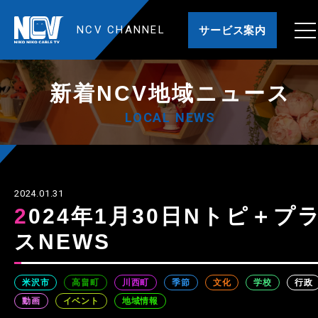
NCV CHANNEL
サービス案内
新着NCV地域ニュース
LOCAL NEWS
2024.01.31
2024年1月30日Nトピ＋プラ
スNEWS
米沢市
高畠町
川西町
季節
文化
学校
行政
動画
イベント
地域情報