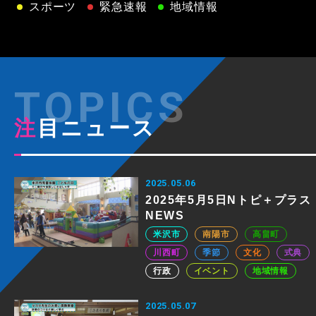
スポーツ
緊急速報
地域情報
注目ニュース
2025.05.06
2025年5月5日Nトピ＋プラス
NEWS
米沢市
南陽市
高畠町
川西町
季節
文化
式典
行政
イベント
地域情報
2025.05.07