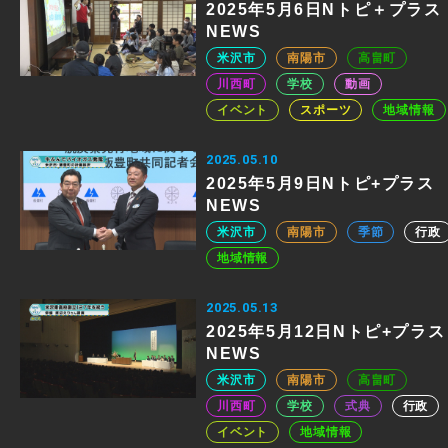
2025年5月6日Nトピ＋プラス
NEWS
米沢市
南陽市
高畠町
川西町
学校
動画
イベント
スポーツ
地域情報
2025.05.10
2025年5月9日Nトピ+プラス
NEWS
米沢市
南陽市
季節
行政
地域情報
2025.05.13
2025年5月12日Nトピ+プラス
NEWS
米沢市
南陽市
高畠町
川西町
学校
式典
行政
イベント
地域情報