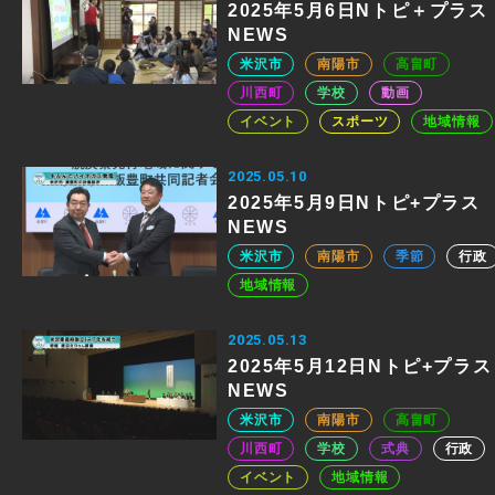
2025年5月6日Nトピ＋プラス
NEWS
米沢市
南陽市
高畠町
川西町
学校
動画
イベント
スポーツ
地域情報
2025.05.10
2025年5月9日Nトピ+プラス
NEWS
米沢市
南陽市
季節
行政
地域情報
2025.05.13
2025年5月12日Nトピ+プラス
NEWS
米沢市
南陽市
高畠町
川西町
学校
式典
行政
イベント
地域情報