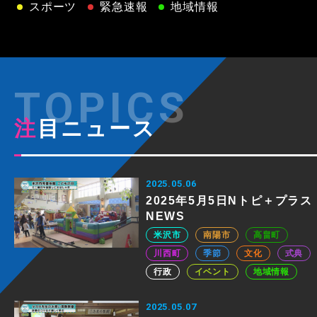
スポーツ
緊急速報
地域情報
注目ニュース
2025.05.06
2025年5月5日Nトピ＋プラス
NEWS
米沢市
南陽市
高畠町
川西町
季節
文化
式典
行政
イベント
地域情報
2025.05.07