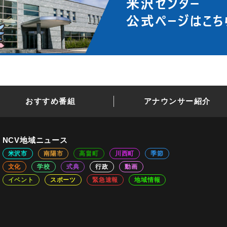
おすすめ番組
アナウンサー紹介
NCV地域ニュース
米沢市
南陽市
高畠町
川西町
季節
文化
学校
式典
行政
動画
イベント
スポーツ
緊急速報
地域情報