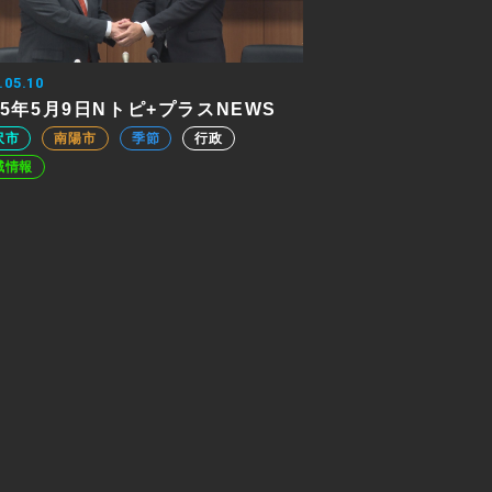
.05.10
25年5月9日Nトピ+プラスNEWS
沢市
南陽市
季節
行政
域情報