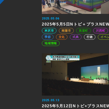
2025.05.06
2025年5月5日Nトピ＋プラスNE
米沢市
南陽市
高畠町
川西町
季節
文化
式典
行政
イベ
地域情報
2025.05.13
2025年5月12日Nトピ+プラスNE