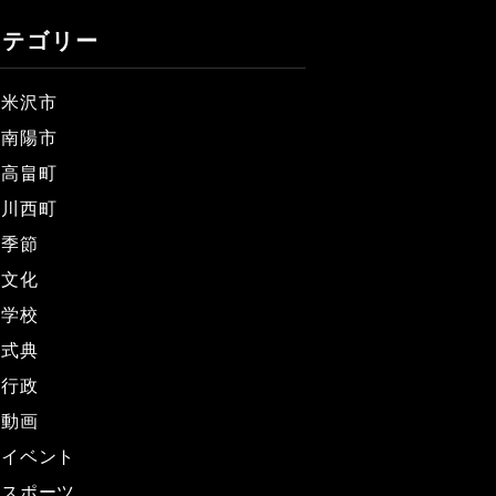
カテゴリー
米沢市
南陽市
高畠町
川西町
季節
文化
学校
式典
行政
動画
イベント
スポーツ