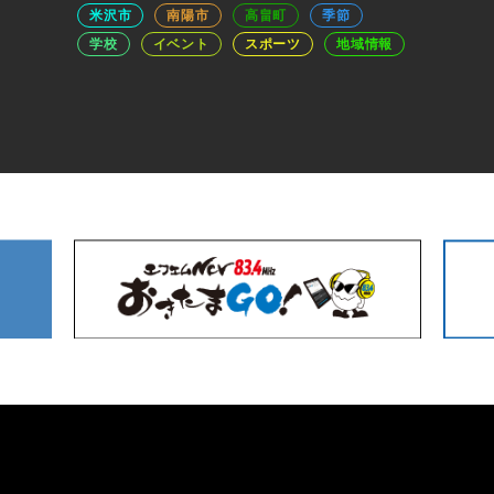
米沢市
南陽市
高畠町
季節
学校
イベント
スポーツ
地域情報