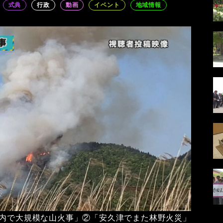
式典
行政
動画
イベント
地域情報
宮内で大規模な山火事」②「安久津でまた林野火災」