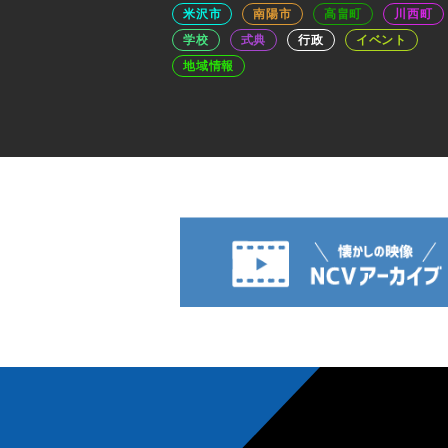
米沢市
南陽市
高畠町
川西町
学校
式典
行政
イベント
地域情報