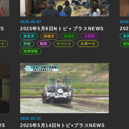
2025.05.07
2025
WS
2025年5月6日Nトピ＋プラスNEWS
20
米沢市
南陽市
高畠町
川西町
米
ント
学校
動画
イベント
スポーツ
地
地域情報
2025.05.15
WS
2025年5月14日Nトピ+プラスNEWS