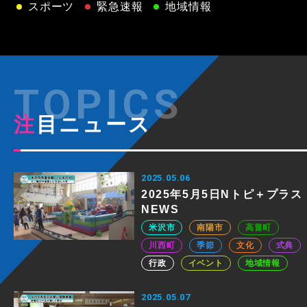
スポーツ
緊急速報
地域情報
注目ニュース
2025.05.06
2025年5月5日Nトピ＋プラス
NEWS
米沢市
南陽市
高畠町
川西町
季節
文化
式典
行政
イベント
地域情報
2025.05.07