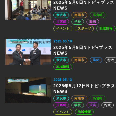
2025年5月6日Nトピ＋プラス
NEWS
米沢市
南陽市
高畠町
川西町
学校
動画
イベント
スポーツ
地域情報
2025.05.10
2025年5月9日Nトピ+プラス
NEWS
米沢市
南陽市
季節
行政
地域情報
2025.05.13
2025年5月12日Nトピ+プラス
NEWS
米沢市
南陽市
高畠町
川西町
学校
式典
行政
イベント
地域情報