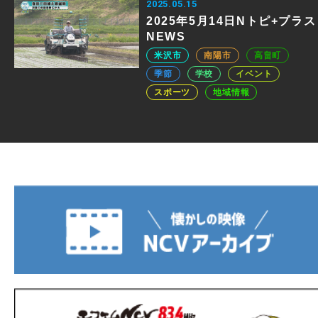
2025.05.15
2025年5月14日Nトピ+プラス
NEWS
米沢市
南陽市
高畠町
季節
学校
イベント
スポーツ
地域情報