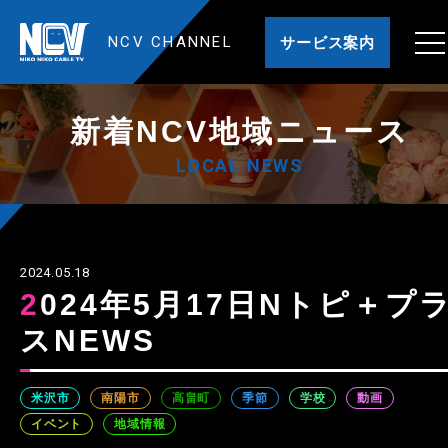
NCV CHANNEL
サービス案内
新着NCV地域ニュース
LOCAL NEWS
2024.05.18
2024年5月17日Nトピ＋プラ
スNEWS
米沢市
南陽市
高畠町
季節
学校
動画
イベント
地域情報