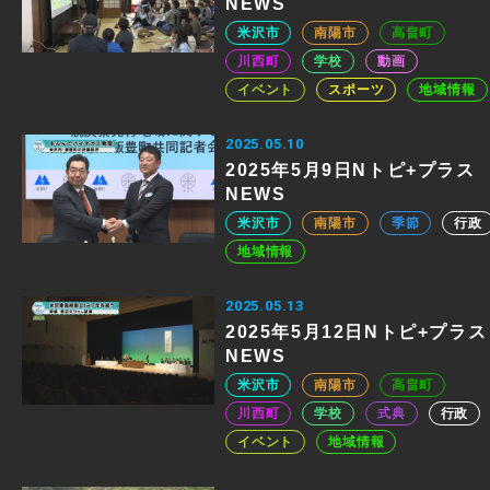
NEWS
米沢市
南陽市
高畠町
川西町
学校
動画
イベント
スポーツ
地域情報
2025.05.10
2025年5月9日Nトピ+プラス
NEWS
米沢市
南陽市
季節
行政
地域情報
2025.05.13
2025年5月12日Nトピ+プラス
NEWS
米沢市
南陽市
高畠町
川西町
学校
式典
行政
イベント
地域情報