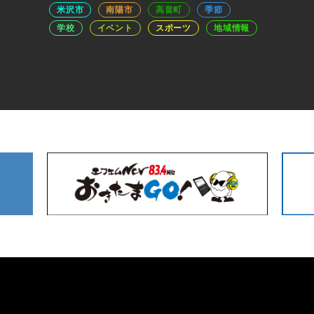
米沢市
南陽市
高畠町
季節
学校
イベント
スポーツ
地域情報