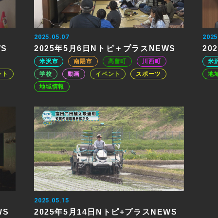
2025.05.07
2025
WS
2025年5月6日Nトピ＋プラスNEWS
20
米沢市
南陽市
高畠町
川西町
米
ント
学校
動画
イベント
スポーツ
地
地域情報
2025.05.15
WS
2025年5月14日Nトピ+プラスNEWS