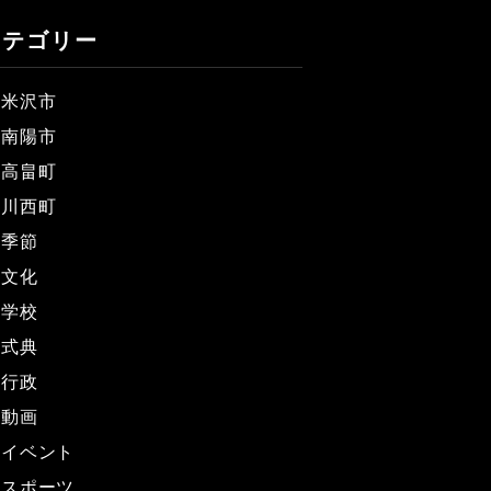
カテゴリー
米沢市
南陽市
高畠町
川西町
季節
文化
学校
式典
行政
動画
イベント
スポーツ