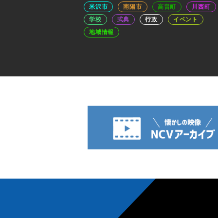
米沢市
南陽市
高畠町
川西町
学校
式典
行政
イベント
地域情報