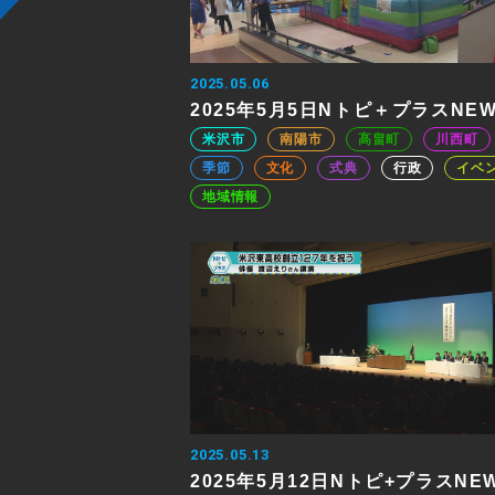
2025.05.06
2025年5月5日Nトピ＋プラスNE
米沢市
南陽市
高畠町
川西町
季節
文化
式典
行政
イベ
地域情報
2025.05.13
2025年5月12日Nトピ+プラスNE