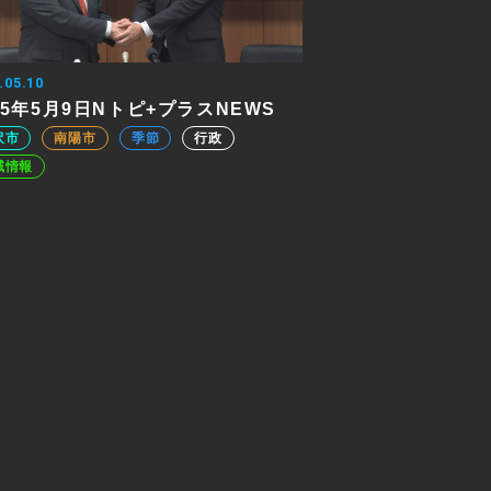
.05.10
25年5月9日Nトピ+プラスNEWS
沢市
南陽市
季節
行政
域情報