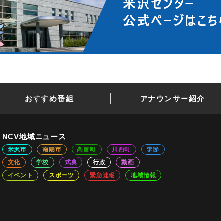
おすすめ番組
アナウンサー紹介
NCV地域ニュース
米沢市
南陽市
高畠町
川西町
季節
文化
学校
式典
行政
動画
イベント
スポーツ
緊急速報
地域情報