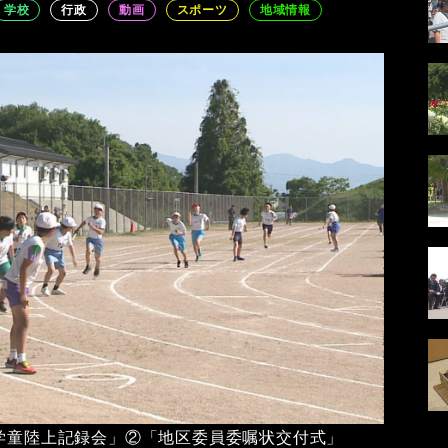
学校
行政
動画
スポーツ
地域情報
「学童陸上記録会」②「地区委員委嘱状交付式」