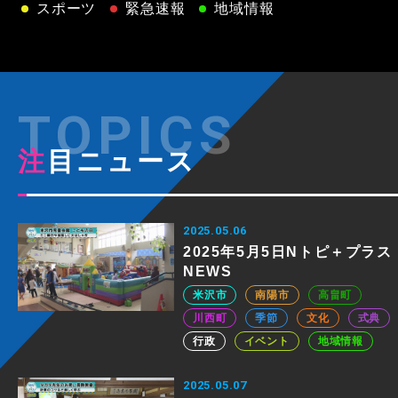
スポーツ
緊急速報
地域情報
注目ニュース
2025.05.06
2025年5月5日Nトピ＋プラス
NEWS
米沢市
南陽市
高畠町
川西町
季節
文化
式典
行政
イベント
地域情報
2025.05.07