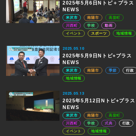
2025年5月6日Nトピ＋プラス
NEWS
米沢市
南陽市
高畠町
川西町
学校
動画
イベント
スポーツ
地域情報
2025.05.10
2025年5月9日Nトピ+プラス
NEWS
米沢市
南陽市
季節
行政
地域情報
2025.05.13
2025年5月12日Nトピ+プラス
NEWS
米沢市
南陽市
高畠町
川西町
学校
式典
行政
イベント
地域情報