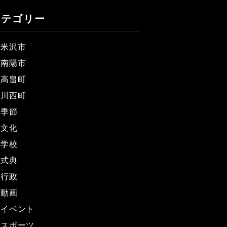
カテゴリー
米沢市
南陽市
高畠町
川西町
季節
文化
学校
式典
行政
動画
イベント
スポーツ