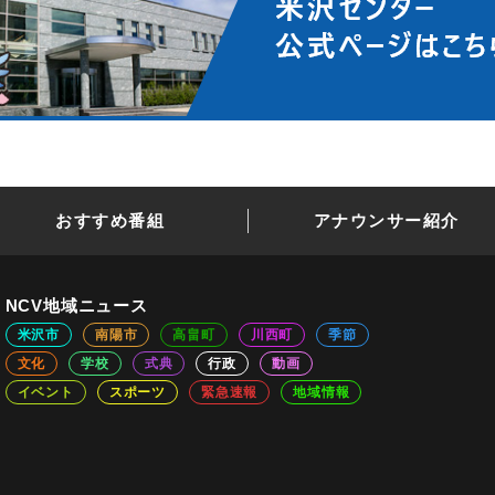
おすすめ番組
アナウンサー紹介
NCV地域ニュース
米沢市
南陽市
高畠町
川西町
季節
文化
学校
式典
行政
動画
イベント
スポーツ
緊急速報
地域情報