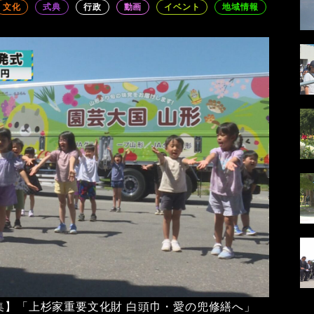
文化
式典
行政
動画
イベント
地域情報
特集】「上杉家重要文化財 白頭巾・愛の兜修繕へ」