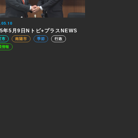
.05.10
25年5月9日Nトピ+プラスNEWS
沢市
南陽市
季節
行政
域情報