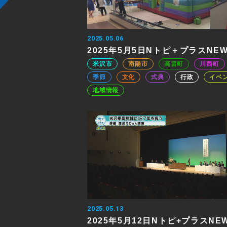
2025.05.06
2025年5月5日Nトピ＋プラスNE
米沢市
南陽市
高畠町
川西町
季節
文化
式典
行政
イベ
地域情報
2025.05.13
2025年5月12日Nトピ+プラスNE