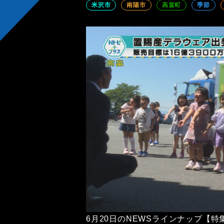
米沢市
南陽市
高畠町
季節
6月20日のNEWSラインナップ【