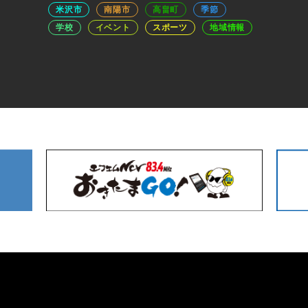
米沢市
南陽市
高畠町
季節
学校
イベント
スポーツ
地域情報