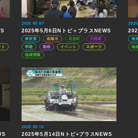
2025.05.07
2025
WS
2025年5月6日Nトピ＋プラスNEWS
20
米沢市
南陽市
高畠町
川西町
米
ント
学校
動画
イベント
スポーツ
地
地域情報
2025.05.15
WS
2025年5月14日Nトピ+プラスNEWS