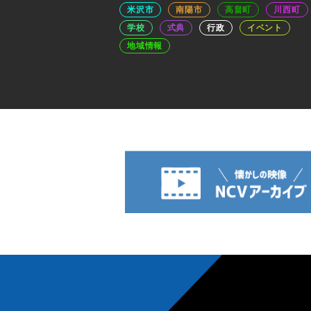
米沢市
南陽市
高畠町
川西町
学校
式典
行政
イベント
地域情報