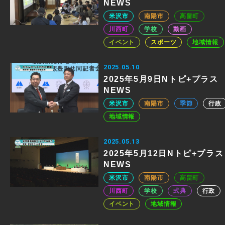
NEWS
米沢市
南陽市
高畠町
川西町
学校
動画
イベント
スポーツ
地域情報
2025.05.10
2025年5月9日Nトピ+プラス
NEWS
米沢市
南陽市
季節
行政
地域情報
2025.05.13
2025年5月12日Nトピ+プラス
NEWS
米沢市
南陽市
高畠町
川西町
学校
式典
行政
イベント
地域情報