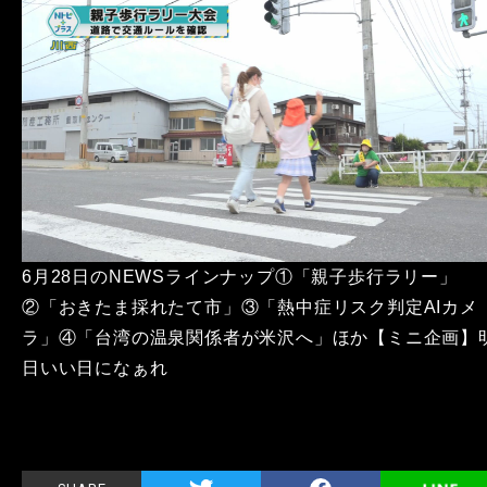
6月28日のNEWSラインナップ①「親子歩行ラリー」
②「おきたま採れたて市」③「熱中症リスク判定AIカメ
ラ」④「台湾の温泉関係者が米沢へ」ほか【ミニ企画】
日いい日になぁれ