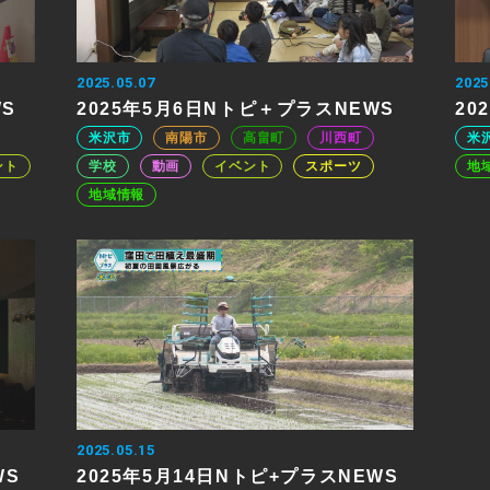
2025.05.07
2025
WS
2025年5月6日Nトピ＋プラスNEWS
20
米沢市
南陽市
高畠町
川西町
米
ント
学校
動画
イベント
スポーツ
地
地域情報
2025.05.15
WS
2025年5月14日Nトピ+プラスNEWS