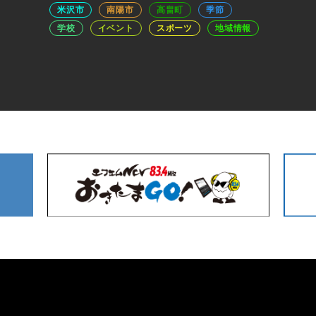
米沢市
南陽市
高畠町
季節
学校
イベント
スポーツ
地域情報