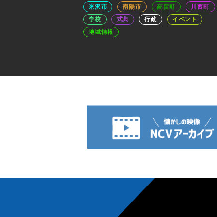
米沢市
南陽市
高畠町
川西町
学校
式典
行政
イベント
地域情報