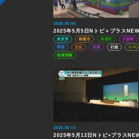
2025.05.06
2025年5月5日Nトピ＋プラスNE
米沢市
南陽市
高畠町
川西町
季節
文化
式典
行政
イベ
地域情報
2025.05.13
2025年5月12日Nトピ+プラスNE