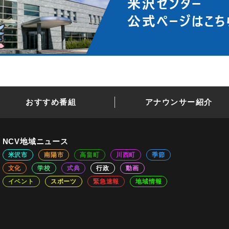
おすすめ番組
アナウンサー紹介
NCV地域ニュース
米沢市
南陽市
高畠町
川西町
季節
文化
学校
式典
行政
動画
イベント
スポーツ
緊急速報
地域情報