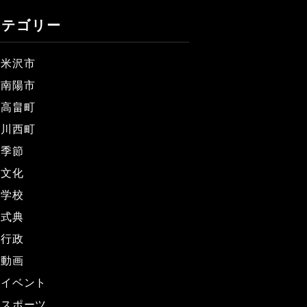
カテゴリー
米沢市
南陽市
高畠町
川西町
季節
文化
学校
式典
行政
動画
イベント
スポーツ