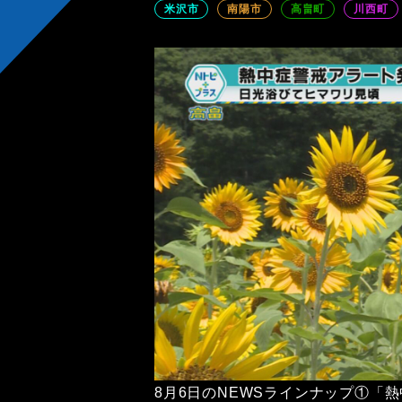
米沢市
南陽市
高畠町
川西町
8月6日のNEWSラインナップ①「