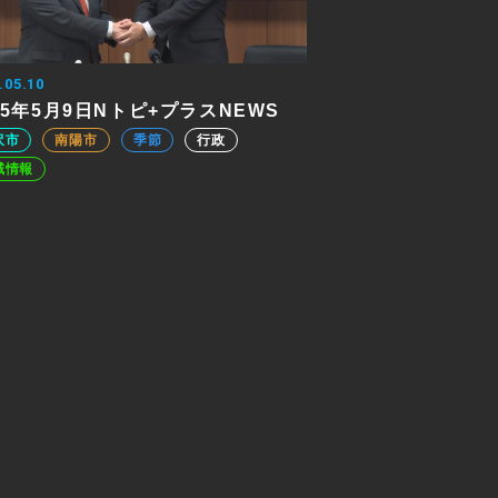
.05.10
25年5月9日Nトピ+プラスNEWS
沢市
南陽市
季節
行政
域情報