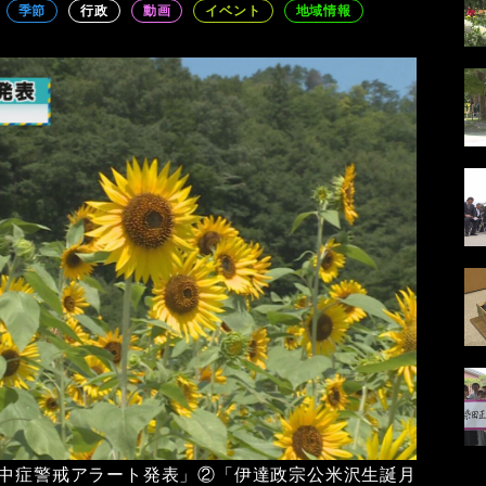
季節
行政
動画
イベント
地域情報
熱中症警戒アラート発表」②「伊達政宗公米沢生誕月