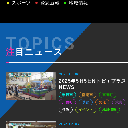
スポーツ
緊急速報
地域情報
注目ニュース
2025.05.06
2025年5月5日Nトピ＋プラス
NEWS
米沢市
南陽市
高畠町
川西町
季節
文化
式典
行政
イベント
地域情報
2025.05.07