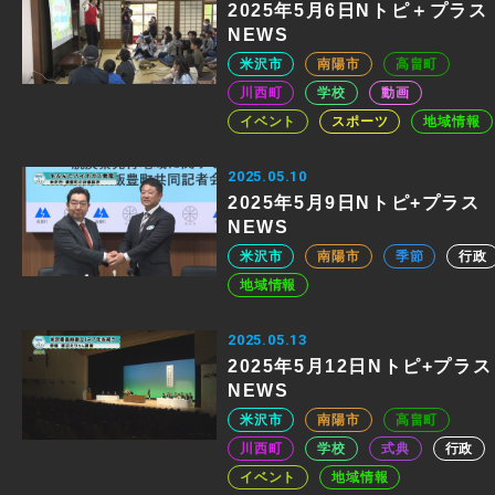
2025年5月6日Nトピ＋プラス
NEWS
米沢市
南陽市
高畠町
川西町
学校
動画
イベント
スポーツ
地域情報
2025.05.10
2025年5月9日Nトピ+プラス
NEWS
米沢市
南陽市
季節
行政
地域情報
2025.05.13
2025年5月12日Nトピ+プラス
NEWS
米沢市
南陽市
高畠町
川西町
学校
式典
行政
イベント
地域情報