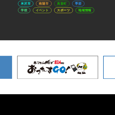
米沢市
南陽市
高畠町
季節
学校
イベント
スポーツ
地域情報