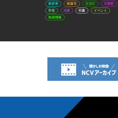
米沢市
南陽市
高畠町
川西町
学校
式典
行政
イベント
地域情報