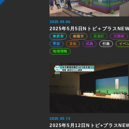
2025.05.06
2025年5月5日Nトピ＋プラスNE
米沢市
南陽市
高畠町
川西町
季節
文化
式典
行政
イベ
地域情報
2025.05.13
2025年5月12日Nトピ+プラスNE