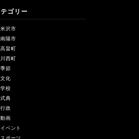
カテゴリー
米沢市
南陽市
高畠町
川西町
季節
文化
学校
式典
行政
動画
イベント
スポーツ