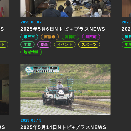
2025.05.07
2025
WS
2025年5月6日Nトピ＋プラスNEWS
20
米沢市
南陽市
高畠町
川西町
米
ント
学校
動画
イベント
スポーツ
地
地域情報
2025.05.15
WS
2025年5月14日Nトピ+プラスNEWS