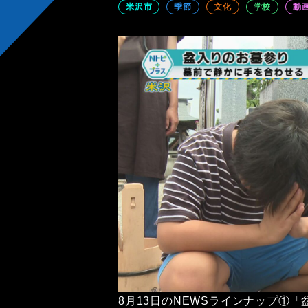
米沢市
季節
文化
学校
動
8月13日のNEWSラインナップ①