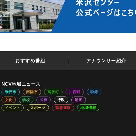
おすすめ番組
アナウンサー紹介
NCV地域ニュース
米沢市
南陽市
高畠町
川西町
季節
文化
学校
式典
行政
動画
イベント
スポーツ
緊急速報
地域情報