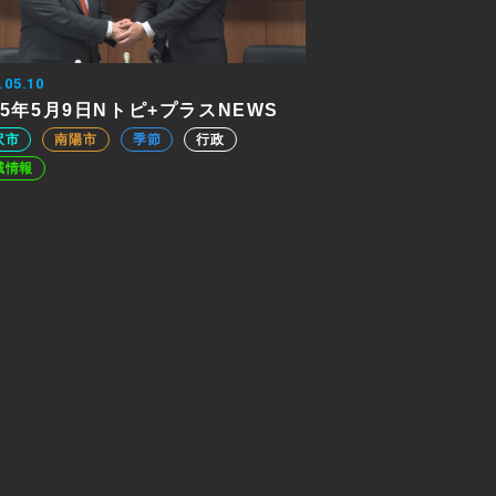
.05.10
25年5月9日Nトピ+プラスNEWS
沢市
南陽市
季節
行政
域情報